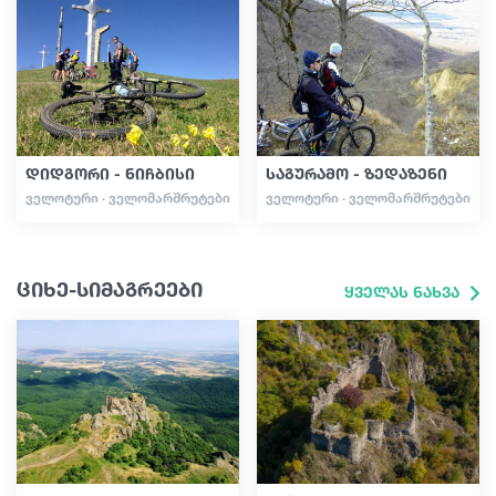
დიდგორი - ნიჩბისი
საგურამო - ზედაზენი
ᲕᲔᲚᲝᲢᲣᲠᲘ · ᲕᲔᲚᲝᲛᲐᲠᲨᲠᲣᲢᲔᲑᲘ
ᲕᲔᲚᲝᲢᲣᲠᲘ · ᲕᲔᲚᲝᲛᲐᲠᲨᲠᲣᲢᲔᲑᲘ
ციხე-სიმაგრეები
ყველას ნახვა