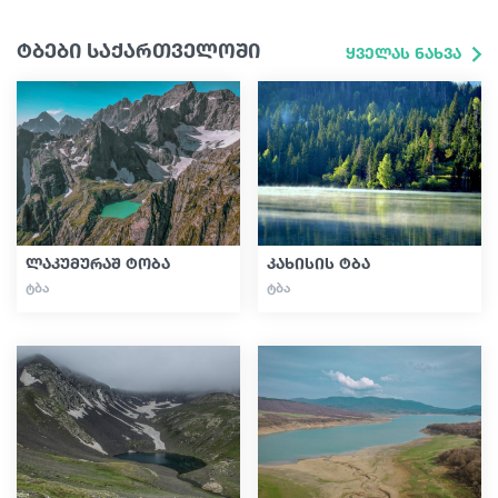
ტბები საქართველოში
ყველას ნახვა
ლაკუმურაშ ტობა
კახისის ტბა
ᲢᲑᲐ
ᲢᲑᲐ