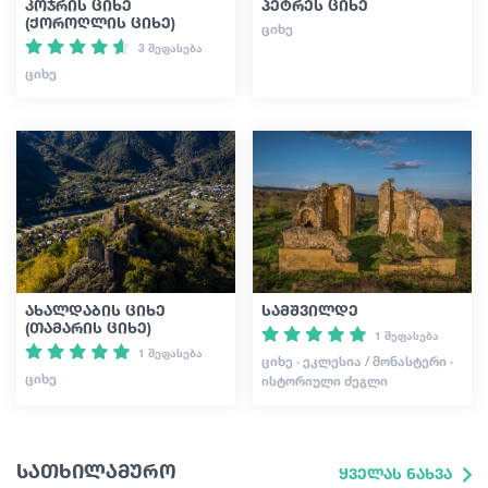
კოჯრის ციხე
პეტრეს ციხე
(ქოროღლის ციხე)
ᲪᲘᲮᲔ
3 შეფასება
ᲪᲘᲮᲔ
ახალდაბის ციხე
სამშვილდე
(თამარის ციხე)
1 შეფასება
1 შეფასება
ᲪᲘᲮᲔ · ᲔᲙᲚᲔᲡᲘᲐ / ᲛᲝᲜᲐᲡᲢᲔᲠᲘ ·
ᲪᲘᲮᲔ
ᲘᲡᲢᲝᲠᲘᲣᲚᲘ ᲫᲔᲒᲚᲘ
სათხილამურო
ყველას ნახვა