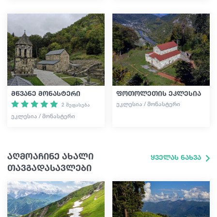
მწვანე მონასტერი
ფოთოლეთის ეკლესია
ᲔᲙᲚᲔᲡᲘᲐ / ᲛᲝᲜᲐᲡᲢᲔᲠᲘ
2 შეფასება
ᲔᲙᲚᲔᲡᲘᲐ / ᲛᲝᲜᲐᲡᲢᲔᲠᲘ
აღმოაჩინე ახალი
ყველას ნახვა
თავგადასავლები