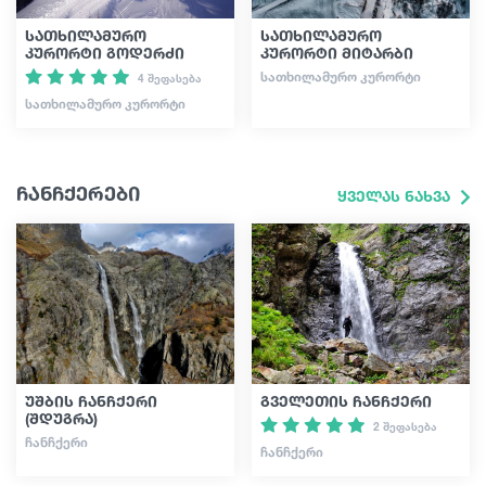
სათხილამურო
სათხილამურო
კურორტი გოდერძი
კურორტი მიტარბი
ᲡᲐᲗᲮᲘᲚᲐᲛᲣᲠᲝ ᲙᲣᲠᲝᲠᲢᲘ
4 შეფასება
ᲡᲐᲗᲮᲘᲚᲐᲛᲣᲠᲝ ᲙᲣᲠᲝᲠᲢᲘ
ჩანჩქერები
ყველას ნახვა
უშბის ჩანჩქერი
გველეთის ჩანჩქერი
(შდუგრა)
2 შეფასება
ᲩᲐᲜᲩᲥᲔᲠᲘ
ᲩᲐᲜᲩᲥᲔᲠᲘ