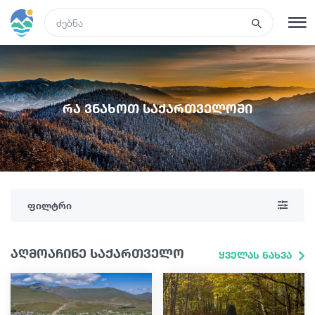
GEO
რეგისტრაცია
შესვლა
რა ვნახოთ საქართველოში
რა ვნახოთ
ტურები
ფილტრი
მარშრუტები
აღმოაჩინე საქართველო
ყველას ნახვა
სასტუმროები
კვება და ღვინო