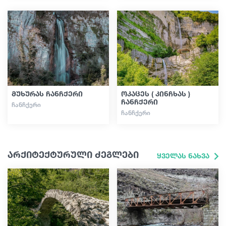
მუხურას ჩანჩქერი
ოკაცეს ( კინჩხას )
ჩანჩქერი
ᲩᲐᲜᲩᲥᲔᲠᲘ
ᲩᲐᲜᲩᲥᲔᲠᲘ
არქიტექტურული ძეგლები
ყველას ნახვა