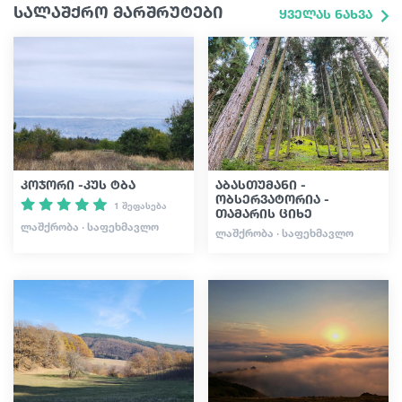
სალაშქრო მარშრუტები
ყველას ნახვა
კოჯორი -კუს ტბა
აბასთუმანი -
ობსერვატორია -
1 შეფასება
თამარის ციხე
ᲚᲐᲨᲥᲠᲝᲑᲐ · ᲡᲐᲤᲔᲮᲛᲐᲕᲚᲝ
ᲚᲐᲨᲥᲠᲝᲑᲐ · ᲡᲐᲤᲔᲮᲛᲐᲕᲚᲝ