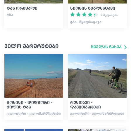
ტბა ორწყალი
სიონის წყალსაცავი
ᲢᲑᲐ
2 შეფასება
ᲢᲑᲐ · ᲬᲧᲐᲚᲡᲐᲪᲐᲕᲘ
ველო მარშრუტები
ყველას ნახვა
მოხისი - დიდგორი -
რუსთავი -
ჭილის ტბა
დავითგარეჯი
ᲕᲔᲚᲝᲢᲣᲠᲘ · ᲕᲔᲚᲝᲛᲐᲠᲨᲠᲣᲢᲔᲑᲘ
ᲕᲔᲚᲝᲢᲣᲠᲘ · ᲕᲔᲚᲝᲛᲐᲠᲨᲠᲣᲢᲔᲑᲘ