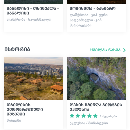
მანგლისი - თხინვალა -
გომისმთა - ბახმარო
მანგლისი
ᲚᲐᲨᲥᲠᲝᲑᲐ · ᲯᲘᲞ-ᲢᲣᲠᲘ ·
ᲚᲐᲨᲥᲠᲝᲑᲐ · ᲡᲐᲤᲔᲮᲛᲐᲕᲚᲝ
ᲡᲐᲤᲔᲮᲛᲐᲕᲚᲝ · ᲯᲘᲞ
ᲛᲐᲠᲨᲠᲣᲢᲔᲑᲘ
ისტორია
ყველას ნახვა
თბილისის
დაბის წმინდა გიორგის
ეთნოგრაფიული
ეკლესია
მუზეუმი
1 შეფასება
ᲛᲣᲖᲔᲣᲛᲘ
ᲔᲙᲚᲔᲡᲘᲐ / ᲛᲝᲜᲐᲡᲢᲔᲠᲘ