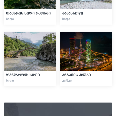
თამარის ხიდი რკონში
კაკასხიდი
ᲮᲘᲓᲘ
ᲮᲘᲓᲘ
დანდალოს ხიდი
ანბანის კოშკი
ᲮᲘᲓᲘ
ᲙᲝᲨᲙᲘ