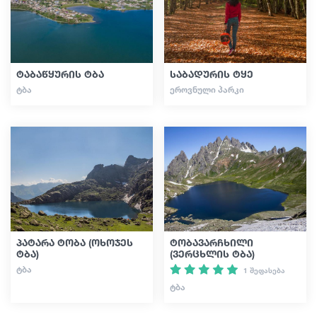
გიდები
ტაბაწყურის ტბა
საბადურის ტყე
სტატიები
ᲢᲑᲐ
ᲔᲠᲝᲕᲜᲣᲚᲘ ᲞᲐᲠᲙᲘ
ტრანსპორტი
ივენთები
დაგეგმე მოგზაურობა
პატარა ტობა (ოხოჯეს
ტობავარჩხილი
ტბა)
(ვერცხლის ტბა)
საქართველო
ᲢᲑᲐ
1 შეფასება
ᲢᲑᲐ