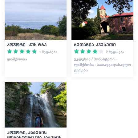
სტატიები
საქართველო
კოჯორი -კუს ტბა
ბეთანია-კვესეთი
1 შეფასება
2 შეფასება
ᲚᲐᲨᲥᲠᲝᲑᲐ
ᲔᲙᲚᲔᲡᲘᲐ / ᲛᲝᲜᲐᲡᲢᲔᲠᲘ ·
ᲚᲐᲨᲥᲠᲝᲑᲐ · ᲡᲐᲗᲐᲕᲒᲐᲓᲐᲡᲐᲕᲚᲝ
ᲢᲣᲠᲔᲑᲘ
კოჯორი, კაბენის
მონასტერი და კაბენის