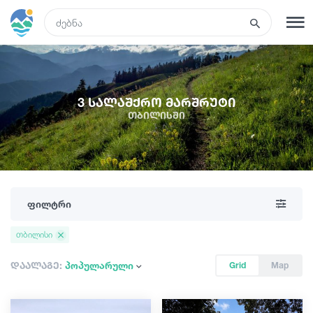
GEO
რეგისტრაცია
შესვლა
3 სალაშქრო მარშრუტი
თბილისში
ტურები
სასტუმროები
ფილტრი
ტრანსპორტი
თბილისი
რა ვნახოთ
დაალაგე:
პოპულარული
Grid
Map
გიდები