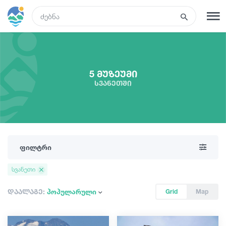
GEO
რეგისტრაცია
შესვლა
5 მუზეუმი
სვანეთში
ტურები
სასტუმროები
ფილტრი
ტრანსპორტი
სვანეთი
რა ვნახოთ
დაალაგე:
პოპულარული
Grid
Map
გიდები