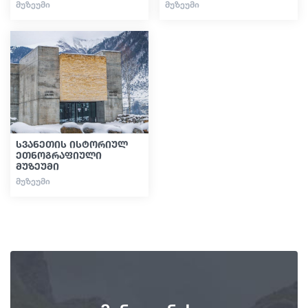
ᲛᲣᲖᲔᲣᲛᲘ
ᲛᲣᲖᲔᲣᲛᲘ
სვანეთის ისტორიულ
ეთნოგრაფიული
მუზეუმი
ᲛᲣᲖᲔᲣᲛᲘ