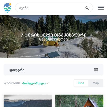
GEO
რეგისტრაცია
შესვლა
7 ტურისტული თავშესაფარი
საქართველოში
ტურები
სასტუმროები
ფილტრი
ტრანსპორტი
დაალაგე:
პოპულარული
Grid
Map
რა ვნახოთ
გიდები