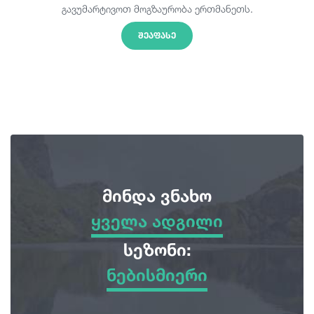
გავუმარტივოთ მოგზაურობა ერთმანეთს.
ᲨᲔᲐᲤᲐᲡᲔ
მინდა ვნახო
ყველა ადგილი
ყველა ადგილი
სეზონი:
ნებისმიერი
სათავგადასავლო ტურები
ნებისმიერი