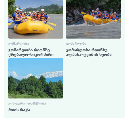
ᲯᲝᲛᲐᲠᲓᲝᲑᲐ
ᲯᲝᲛᲐᲠᲓᲝᲑᲐ
ჯომარდობა რიონზე
ჯომარდობა რიონზე
ჭრებალო–ნიკორძირი
ალპანა–ტვიშის ხეობა
ᲯᲘᲞ-ᲢᲣᲠᲘ · ᲚᲐᲨᲥᲠᲝᲑᲐ
მთის რაჭა