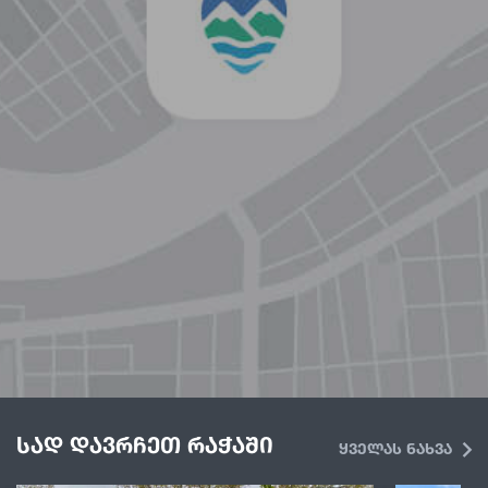
სად დავრჩეთ რაჭაში
ყველას ნახვა