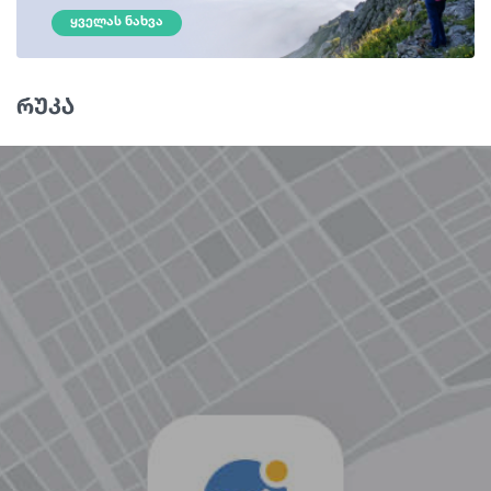
ᲧᲕᲔᲚᲐᲡ ᲜᲐᲮᲕᲐ
რუკა