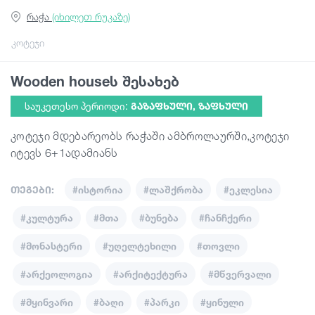
რაჭა
(იხილეთ რუკაზე)
გიდები
კოტეჯი
Wooden houseს შესახებ
სტატიები
საუკეთესო პერიოდი:
ᲒᲐᲖᲐᲤᲮᲣᲚᲘ, ᲖᲐᲤᲮᲣᲚᲘ
ტრანსპორტი
კოტეჯი მდებარეობს რაჭაში ამბროლაურში,კოტეჯი
იტევს 6+1ადამიანს
ივენთები
თეგები:
#ისტორია
#ლაშქრობა
#ეკლესია
დაგეგმე მოგზაურობა
#კულტურა
#მთა
#ბუნება
#ჩანჩქერი
#მონასტერი
#უღელტეხილი
#თოვლი
საქართველო
#არქეოლოგია
#არქიტექტურა
#მწვერვალი
#მყინვარი
#ბაღი
#პარკი
#ყინული