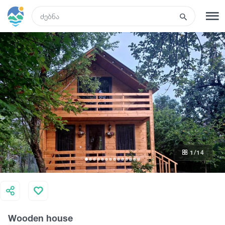
GEO
რეგისტრაცია
შესვლა
რა ვნახოთ
ტურები
1
/14
მარშრუტები
სასტუმროები
Wooden house
კვება და ღვინო