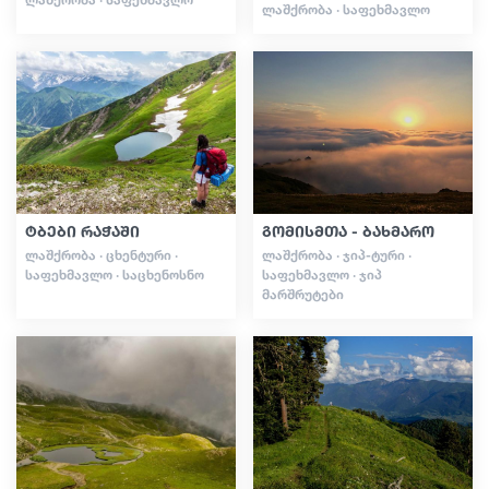
ᲚᲐᲨᲥᲠᲝᲑᲐ · ᲡᲐᲤᲔᲮᲛᲐᲕᲚᲝ
ტბები რაჭაში
გომისმთა - ბახმარო
ᲚᲐᲨᲥᲠᲝᲑᲐ · ᲪᲮᲔᲜᲢᲣᲠᲘ ·
ᲚᲐᲨᲥᲠᲝᲑᲐ · ᲯᲘᲞ-ᲢᲣᲠᲘ ·
ᲡᲐᲤᲔᲮᲛᲐᲕᲚᲝ · ᲡᲐᲪᲮᲔᲜᲝᲡᲜᲝ
ᲡᲐᲤᲔᲮᲛᲐᲕᲚᲝ · ᲯᲘᲞ
ᲛᲐᲠᲨᲠᲣᲢᲔᲑᲘ