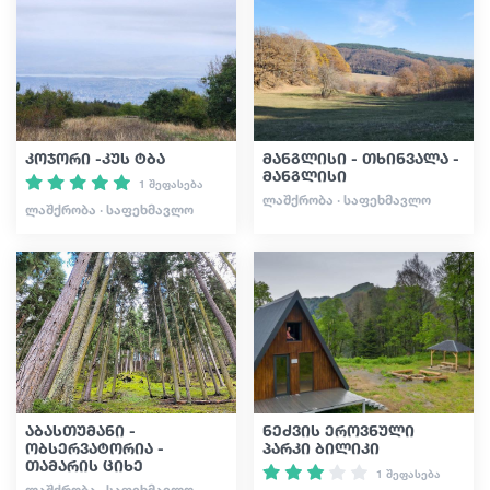
გიდები
სტატიები
კოჯორი -კუს ტბა
მანგლისი - თხინვალა -
მანგლისი
1 შეფასება
ტრანსპორტი
ᲚᲐᲨᲥᲠᲝᲑᲐ · ᲡᲐᲤᲔᲮᲛᲐᲕᲚᲝ
ᲚᲐᲨᲥᲠᲝᲑᲐ · ᲡᲐᲤᲔᲮᲛᲐᲕᲚᲝ
ივენთები
დაგეგმე მოგზაურობა
საქართველო
აბასთუმანი -
ნეძვის ეროვნული
ობსერვატორია -
პარკი ბილიკი
თამარის ციხე
1 შეფასება
ᲚᲐᲨᲥᲠᲝᲑᲐ · ᲡᲐᲤᲔᲮᲛᲐᲕᲚᲝ