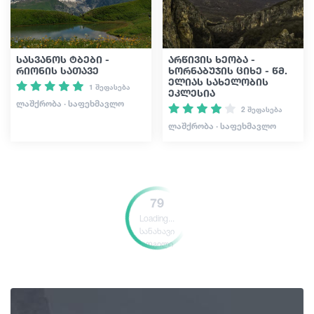
სასვანოს ტბები -
არწივის ხეობა -
რიონის სათავე
ხორნაბუჯის ციხე - წმ.
ელიას სახელობის
1 შეფასება
ეკლესია
ᲚᲐᲨᲥᲠᲝᲑᲐ · ᲡᲐᲤᲔᲮᲛᲐᲕᲚᲝ
2 შეფასება
ᲚᲐᲨᲥᲠᲝᲑᲐ · ᲡᲐᲤᲔᲮᲛᲐᲕᲚᲝ
79
Loading...
სანახავი
ადგილი