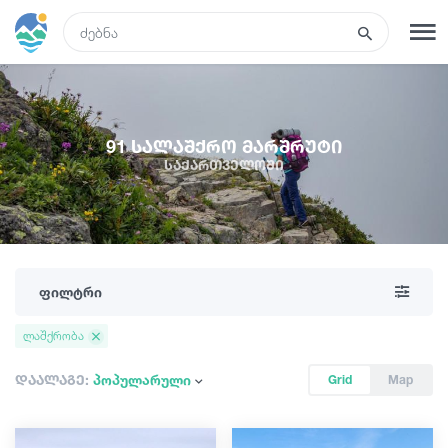
GEO
რეგისტრაცია
შესვლა
91 სალაშქრო მარშრუტი
საქართველოში
რა ვნახოთ
ტურები
ფილტრი
მარშრუტები
ლაშქრობა
სასტუმროები
დაალაგე:
პოპულარული
Grid
Map
კვება და ღვინო