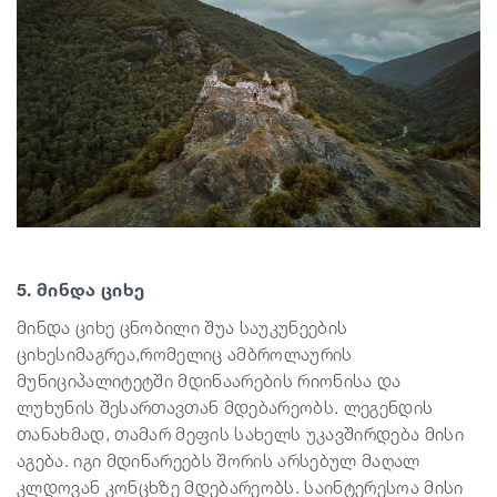
5. მინდა ციხე
მინდა ციხე ცნობილი შუა საუკუნეების
ციხესიმაგრეა,რომელიც ამბროლაურის
მუნიციპალიტეტში მდინაარების რიონისა და
ლუხუნის შესართავთან მდებარეობს. ლეგენდის
თანახმად, თამარ მეფის სახელს უკავშირდება მისი
აგება. იგი მდინარეებს შორის არსებულ მაღალ
კლდოვან კონცხზე მდებარეობს. საინტერესოა მისი