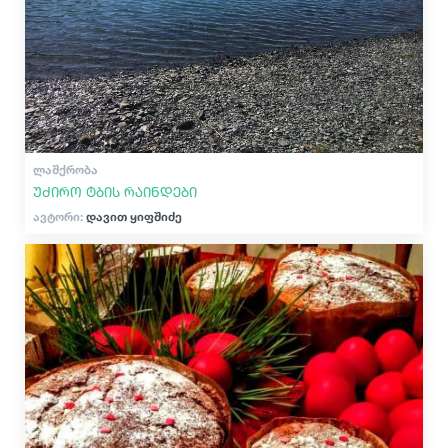
ᲚᲐᲨᲥᲠᲝᲑᲐ
უძირო ტბის რაინდები
ავტორი:
დავით ყიფშიძე