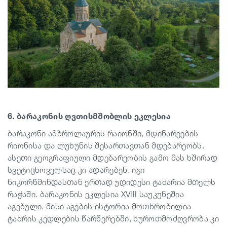
6. ბარაკონის ღვთისმშობლის ეკლესია
ბარაკონი ამბროლაურის რაიონში, მდინარეების
რიონისა და ლუხუნის შესართავთან მდებარეობს.
ასეთი გეოგრაფიული მდებარეობის გამო მას ხშირად
სვეტიცხოველსაც კი ადარებენ. იგი
ნიკორწმინდასთან ერთად უდიდესი ტაძარია მთელს
რაჭაში. ბარაკონის ეკლესია XVIII საუკუნეშია
აგებული. მისი აგების ისტორია მოთხრობილია
ტაძრის კედლების წარწერებში, ხუროთმოძღვრობა კი