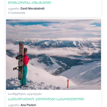
მოგზაურობა აფხაზეთში
ავტორი:
Davit Merabishvili
3 Comments
ᲡᲐᲘᲜᲢᲔᲠᲔᲡᲝ ᲐᲓᲒᲘᲚᲔᲑᲘ
სათხილამურო კურორტები საქართველოში
ავტორი:
Ana Psuturi