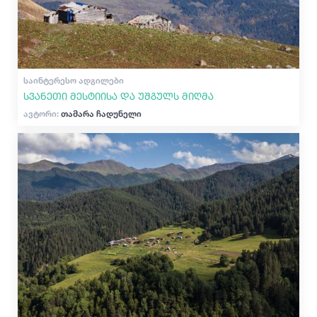
ᲡᲐᲘᲜᲢᲔᲠᲔᲡᲝ ᲐᲓᲒᲘᲚᲔᲑᲘ
სვანეთი მესტიისა და უშგულს მიღმა
ავტორი:
თამარა ჩადუნელი