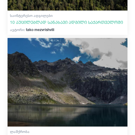
ᲡᲐᲘᲜᲢᲔᲠᲔᲡᲝ ᲐᲓᲒᲘᲚᲔᲑᲘ
10 აუცილებლად სანახავი ადგილი საქართველოში
ავტორი:
tako mezvrishvili
ᲚᲐᲨᲥᲠᲝᲑᲐ