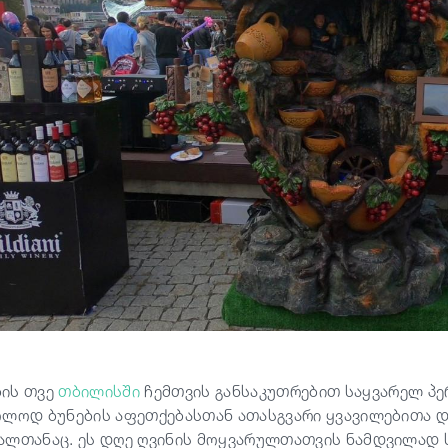
ის თვე
თბილისში
ჩემთვის განსაკუთრებით საყვარელ პე
ოლოდ ბუნების აფეთქებასთან ათასგვარი ყვავილებითა დ
ალთანაც. ეს დღე ღვინის მოყვარულთათვის ნამდვილად 