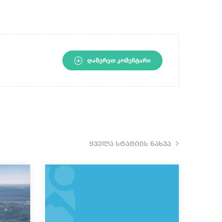
ᲓᲐᲬᲔᲠᲔᲗ ᲙᲝᲛᲔᲜᲢᲐᲠᲘ
ყველა სტატიის ნახვა