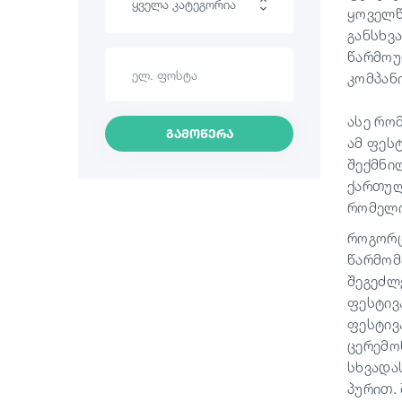
ყველა კატეგორია
ყოველწ
განსხვ
ლაშქრობა
წარმოუ
კომპან
საინტერესო ადგილები
ასე რო
კულინარია
გამოწერა
ამ ფეს
შექმნი
ინფორმაცია
ქართულ
რომელი
შოპინგი
როგორც
ვინტაჟური ბარები
წარმომ
შეგეძლ
კულტურა
ფესტივ
ფესტივ
ისტორია
ცერემო
სხვადა
ექსტრემალური სპორტი
პურით.