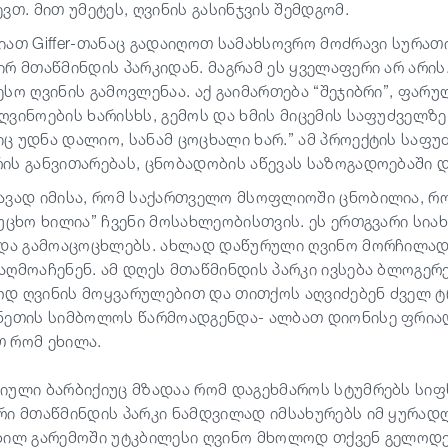
ევთ
. მით უმეტეს, ღვინის გასინჯვის შემდგომ.
ლიათ
Giffer-თანაც
გადაიღოთ სამახსოვრო მოძრავი სურათი,
ირ მთაწმინდის პარკიდან. მაგრამ ეს ყველაფერი არ არის
ესო ღვინის გამოვლენაა. აქ გაიმართება “შეჯიბრი”, ფარ
ღვინოების ხარისხს, გემოს და ხმის მიცემის საფუძველზ
ც უდნა დალიო, სანამ ცოცხალი ხარ.” ამ პროექტის საფუძ
ის განვითარებას, ცნობადობის აწევას საზოგადოებაში 
ავად იმისა, რომ საქართველო მსოფლიოში ცნობილია, როგ
“უცხო ხილია” ჩვენი მოსახლეობისთვის. ეს ერთგვარი სი
 და გამოაცოცხლებს. ახლად დაწურული ღვინო მორჩილად 
აღმოაჩენენ. ამ დღეს მთაწმინდის პარკი ივსება ბლოგერ
დ ღვინის მოყვარულებით და თითქოს აღვიძებენ ძველ ტრ
ნეთის სიმბოლოს წარმოადგენდა- ალბათ დიონისე ფრიად
 რომ ეხილა.
იული ბარბიქიუც მზადაა რომ დაგეხმაროს სტუმრებს სიფ
რი მთაწმინდის პარკი ნამდვილად იმსახურებს იმ ყურადღებ
ბილ გარემოში უტკბილესი ღვინო მხოლოდ თქვენ გელოდებ