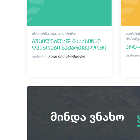
ᲘᲜᲤᲝᲠᲛᲐᲪᲘᲐ, ᲙᲣᲚᲢᲣᲠᲐ
ᲡᲐᲘᲜᲢᲔ
ᲨᲝᲞᲘᲜᲒ
აუცილებლად გასასინჯი
არტ-
ღვინოები საქართველოში
თარიღი
ავტორი:
გიგი მეფარიშვილი
მინდა ვნახო