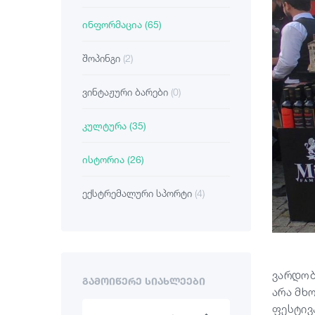
ინფორმაცია
(65)
შოპინგი
(2)
ვინტაჟური ბარები
(0)
კულტურა
(35)
ისტორია
(26)
ექსტრემალური სპორტი
(4)
ვარდობ
ᲒᲐᲛᲝᲘᲬᲔᲠᲔ ᲡᲘᲐᲮᲚᲔᲔᲑᲘ
არა მხ
ფესტივ