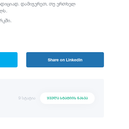
რადიციად. დამიჯერეთ, თუ ერთხელ
ლს.
რკში.
Share on LinkedIn
9 სტატია
ᲧᲕᲔᲚᲐ ᲡᲢᲐᲢᲘᲘᲡ ᲜᲐᲮᲕᲐ