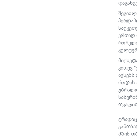
დაგახვ
შეგიძ
პირდაპ
საუკეთ
ერთად 
რომელი
კულტურ
მიუხედ
კიდევ 
ავსებს
როდის 
უბრალო
საბერძ
თვალით
ტრადიც
გამთბა
მზის თ