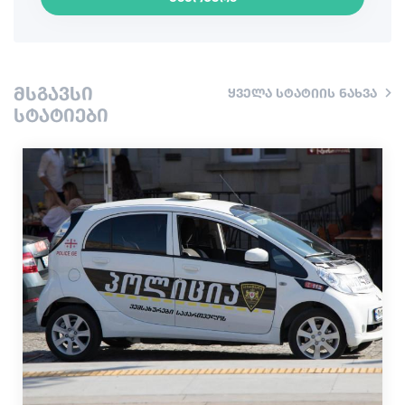
კულინარია
ინფორმაცია
მსგავსი
ყველა სტატიის ნახვა
შოპინგი
სტატიები
ვინტაჟური ბარები
კულტურა
ისტორია
ექსტრემალური სპორტი