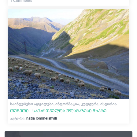
1 Comments
ᲡᲐᲘᲜᲢᲔᲠᲔᲡᲝ ᲐᲓᲒᲘᲚᲔᲑᲘ, ᲘᲜᲤᲝᲠᲛᲐᲪᲘᲐ, ᲙᲣᲚᲢᲣᲠᲐ, ᲘᲡᲢᲝᲠᲘᲐ
თუშეთი - საქართველოს ულამაზესი მხარე
ავტორი:
natia lomineishvili