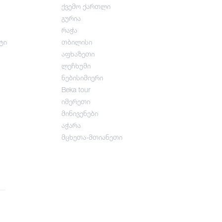
ქვემო ქართლი
გურია
რაჭა
ტი
თბილისი
აფხაზეთი
ლეჩხუმი
ნებისიმიერი
Beka tour
იმერეთი
მინივენები
აჭარა
მცხეთა-მთიანეთი