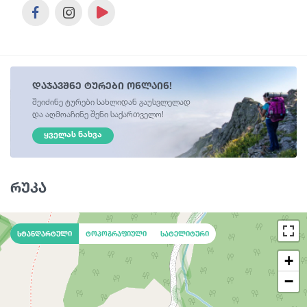
დაჯავშნე ტურები ონლაინ!
შეიძინე ტურები სახლიდან გაუსვლელად
და აღმოაჩინე შენი საქართველო!
ᲧᲕᲔᲚᲐᲡ ᲜᲐᲮᲕᲐ
რუკა
სტანდარტული
ტოპოგრაფიული
სატელიტური
+
−