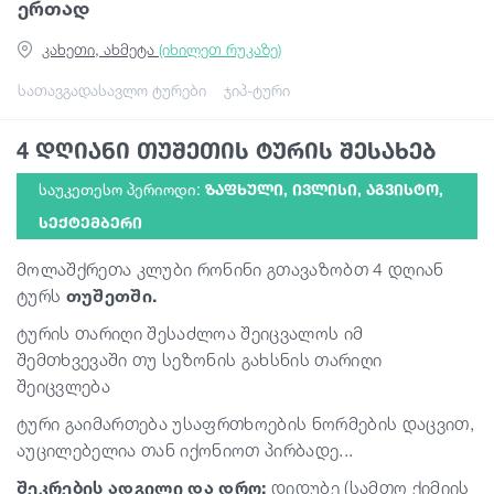
ერთად
კახეთი, ახმეტა
(იხილეთ რუკაზე)
გიდები
სათავგადასავლო ტურები
ჯიპ-ტური
სტატიები
4 დღიანი თუშეთის ტურის შესახებ
საუკეთესო პერიოდი:
ᲖᲐᲤᲮᲣᲚᲘ, ᲘᲕᲚᲘᲡᲘ, ᲐᲒᲕᲘᲡᲢᲝ,
ტრანსპორტი
ᲡᲔᲥᲢᲔᲛᲑᲔᲠᲘ
მოლაშქრეთა კლუბი რონინი გთავაზობთ 4 დღიან
ივენთები
ტურს
თუშეთში.
ტურის თარიღი შესაძლოა შეიცვალოს იმ
დაგეგმე მოგზაურობა
შემთხვევაში თუ სეზონის გახსნის თარიღი
შეიცვლება
საქართველო
ტური გაიმართება უსაფრთხოების ნორმების დაცვით,
აუცილებელია თან იქონიოთ პირბადე...
შეკრების ადგილი და დრო:
დიდუბე (სამთო ქიმიის