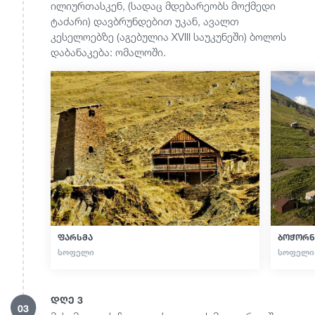
ილიურთასკენ, (სადაც მდებარეობს მოქმედი
ტაძარი) დავბრუნდებით უკან, ავალთ
კესელოებზე (აგებულია XVIII საუკუნეში) ბოლოს
დაბანაკება: ომალოში.
ფარსმა
ბოჭორნ
ᲡᲝᲤᲔᲚᲘ
ᲡᲝᲤᲔᲚᲘ
დღე 3
03