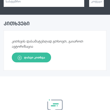
ᲡᲐᲡᲢᲣᲛᲠᲝ
ᲙᲝᲢᲔᲯᲘ · ᲡᲐ
კითხვები
კითხვის დასამატებლად გთხოვთ, გაიაროთ
ავტორიზაცია
ᲓᲐᲡᲕᲘ ᲙᲘᲗᲮᲕᲐ