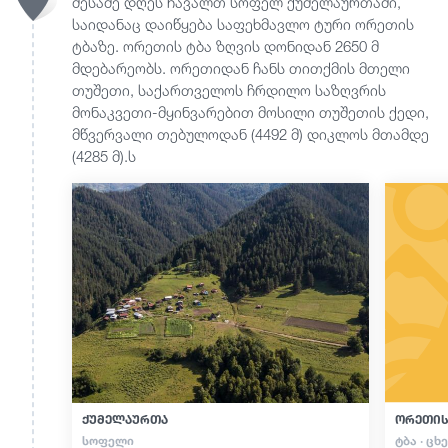
მესამე დღეს ჩავალთ სოფელ ქუმელაურთაში,
საიდანაც დაიწყება საფეხმავლო ტური ორეთის
ტბაზე. ორეთის ტბა ზღვის დონიდან 2650 მ
მდებარეობს. ორეთიდან ჩანს თითქმის მთელი
თუშეთი, საქართველოს ჩრდილო საზღვრის
მონაკვეთი-მყინვარებით მოსილი თუშეთის ქედი,
მწვერვალი თებულოდან (4492 მ) დიკლოს მთამდე
(4285 მ).ს
ქუმელაურთა
ორეთის
ᲡᲝᲤᲔᲚᲘ
ᲢᲑᲐ · ᲪᲮ