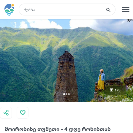
GEO
რეგისტრაცია
შესვლა
რა ვნახოთ
ტურები
1
/3
მარშრუტები
სასტუმროები
მოირონინე თუშეთი - 4 დღე რონინთან
კვება და ღვინო