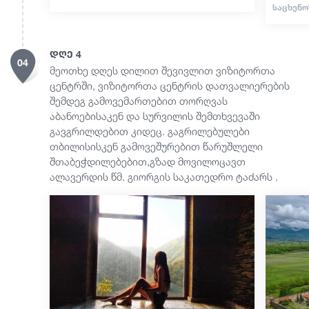
ᲡᲐᲪᲮᲔᲜᲝ
დღე 4
04
მეოთხე დღეს დილით შევივლით ვიზიტორთა
ცენტრში, ვიზიტორთა ცენტრის დათვალიერების
შემდეგ გამოვემართებით თორღვას
აბანოებისაკენ და სურვილის შემთხვევაში
გავგრილდებით კიდეც. გაგრილებულები
თბილისისკენ გამოვეშურებით წარუშლელი
შთაბეჭდილებებით,გზად მოვილოცავთ
ალავერდის წმ. გიორგის საკათედრო ტაძარს .