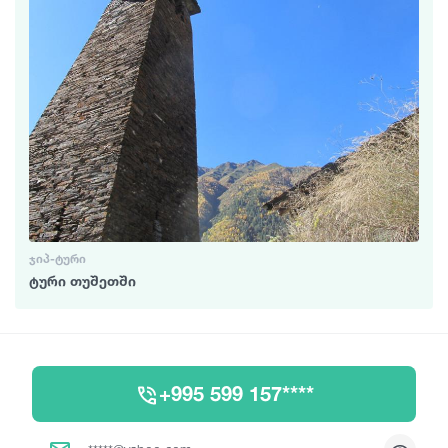
ᲯᲘᲞ-ᲢᲣᲠᲘ
ტური თუშეთში
+995 599 157****