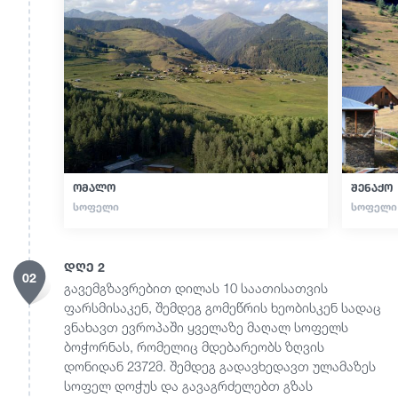
ომალო
შენაქო
ᲡᲝᲤᲔᲚᲘ
ᲡᲝᲤᲔᲚᲘ
დღე 2
02
გავემგზავრებით დილას 10 საათისათვის
ფარსმისაკენ, შემდეგ გომეწრის ხეობისკენ სადაც
ვნახავთ ევროპაში ყველაზე მაღალ სოფელს
ბოჭორნას, რომელიც მდებარეობს ზღვის
დონიდან 2372მ. შემდეგ გადავხედავთ ულამაზეს
სოფელ დოჭუს და გავაგრძელებთ გზას