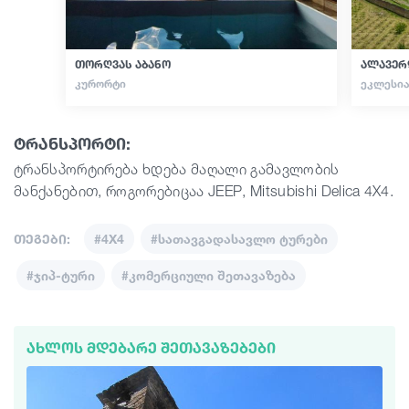
თორღვას აბანო
ალავერ
ᲙᲣᲠᲝᲠᲢᲘ
ᲔᲙᲚᲔᲡᲘᲐ
ტრანსპორტი:
ტრანსპორტირება ხდება მაღალი გამავლობის
მანქანებით, როგორებიცაა JEEP, Mitsubishi Delica 4X4.
თეგები:
#4X4
#სათავგადასავლო ტურები
#ჯიპ-ტური
#კომერციული შეთავაზება
ᲐᲮᲚᲝᲡ ᲛᲓᲔᲑᲐᲠᲔ ᲨᲔᲗᲐᲕᲐᲖᲔᲑᲔᲑᲘ