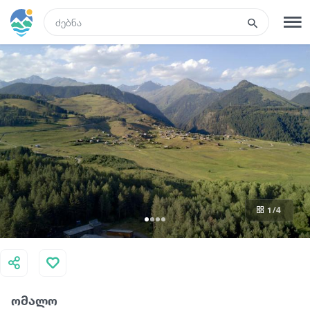
GEO
რეგისტრაცია
შესვლა
ტურები
სასტუმროები
1
/4
ტრანსპორტი
რა ვნახოთ
ომალო
გიდები