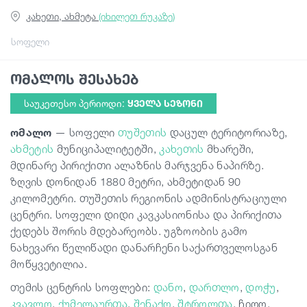
კახეთი, ახმეტა
(იხილეთ რუკაზე)
სტატიები
სოფელი
ომალოს შესახებ
საქართველო
საუკეთესო პერიოდი:
ᲧᲕᲔᲚᲐ ᲡᲔᲖᲝᲜᲘ
ომალო
— სოფელი
თუშეთის
დაცულ ტერიტორიაზე,
ახმეტის
მუნიციპალიტეტში,
კახეთის
მხარეში,
მდინარე პირიქითი ალაზნის მარჯვენა ნაპირზე.
ზღვის დონიდან 1880 მეტრი, ახმეტიდან 90
კილომეტრი. თუშეთის რეგიონის ადმინისტრაციული
ცენტრი. სოფელი დიდი კავკასიონისა და პირიქითა
ქედებს შორის მდებარეობს. უგზოობის გამო
ნახევარი წელიწადი დანარჩენი საქართველოსგან
მოწყვეტილია.
თემის ცენტრის სოფლები:
დანო
,
დართლო
,
დოჭუ
,
კვავლო
,
ქუმელაურთა
,
შენაქო
,
შტროლთა
, ჩიღო,