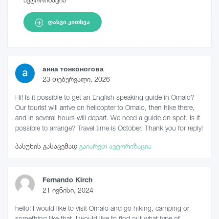
ᲓᲐᲡᲕᲘ ᲙᲘᲗᲮᲕᲐ
анна тонконогова
23 თებერვალი, 2026
Hi! Is it possible to get an English speaking guide in Omalo?
Our tourist will arrive on helicopter to Omalo, then hike there,
and in several hours will depart. We need a guide on spot. Is it
possible to arrange? Travel time is October. Thank you for reply!
პასუხის გასაცემად
გაიარეთ ავტორიზაცია
Fernando Kirch
21 ივნისი, 2024
hello! I would like to visit Omalo and go hiking, camping or
something like that. I would like to find out what type of