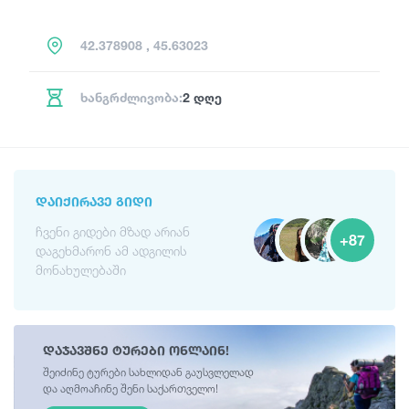
42.378908 , 45.63023
ხანგრძლივობა:
2 დღე
ᲓᲐᲘᲥᲘᲠᲐᲕᲔ ᲒᲘᲓᲘ
ჩვენი გიდები მზად არიან
+87
დაგეხმარონ ამ ადგილის
მონახულებაში
დაჯავშნე ტურები ონლაინ!
შეიძინე ტურები სახლიდან გაუსვლელად
და აღმოაჩინე შენი საქართველო!