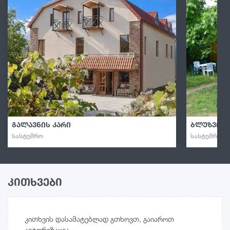
გალავნის კარი
ბლუზვილ
ᲡᲐᲡᲢᲣᲛᲠᲝ
ᲡᲐᲡᲢᲣᲛᲠᲝ · 
კითხვები
კითხვის დასამატებლად გთხოვთ, გაიაროთ
ავტორიზაცია