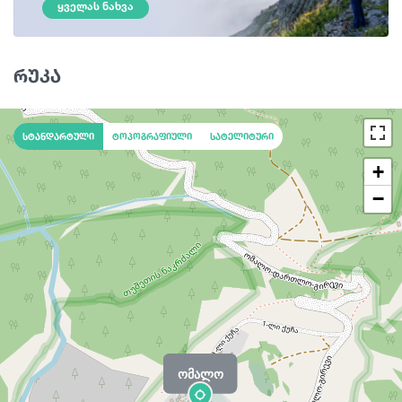
ᲧᲕᲔᲚᲐᲡ ᲜᲐᲮᲕᲐ
რუკა
სტანდარტული
ტოპოგრაფიული
სატელიტური
+
−
ომალო