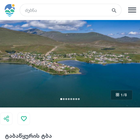
GEO
რეგისტრაცია
შესვლა
ტურები
სასტუმროები
1
/8
ტრანსპორტი
რა ვნახოთ
ტაბაწყურის ტბა
გიდები