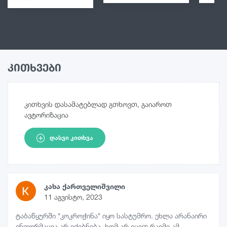
კითხვები
კითხვის დასამატებლად გთხოვთ, გაიაროთ
ავტორიზაცია
ᲓᲐᲡᲕᲘ ᲙᲘᲗᲮᲕᲐ
კახა ქართველიშვილი
11 აგვისტო, 2023
ტაბაწყურში "კოკროჭინა" იყო სასტუმრო. ეხლა არანაირი
ინფორმაცია არ იძებნება. ხომ არ იცით რაიმე ამ