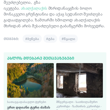
შეუძლებელია,
გზა
იკეტება.
ახალქალ
ა
ქ
ი
ს
მხრიდან
აც
გზ
ი
ს ბოლო
მონაკვეთი გრუნტი
ანია
და აქაც სედანი
თ
შეიძლება
გადაადგილება. ზამთარში ხმოლოდ ახალქალაქის
მხრიდან არის შესაძლებელი
ტაბაწყურში
მოხვედრა
.
თეგები:
#ბუნება
#ტბა
#წყალი
ᲐᲮᲚᲝᲡ ᲛᲓᲔᲑᲐᲠᲔ ᲨᲔᲗᲐᲕᲐᲖᲔᲑᲔᲑᲘ
ᲡᲐᲗᲐᲕᲒᲐᲓᲐᲡᲐᲕᲚᲝ ᲢᲣᲠᲔᲑᲘ
ᲛᲬᲕᲔᲠᲕᲐᲚᲘ · ᲡᲐᲗᲮᲘᲚᲐᲛᲣᲠᲝ
ᲙᲣᲠᲝᲠᲢᲘ · ᲖᲐᲛᲗᲠᲘᲡ ᲙᲣᲠᲝᲠᲢᲘ ·
ერთ დღიანი ტური ძამას