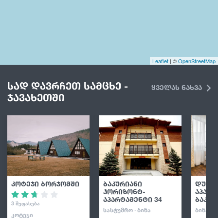
Leaflet
| ©
OpenStreetMap
სად დავრჩეთ სამცხე -
ყველას ნახვა
ჯავახეთში
კოტეჯი ბორჯომში
ბაკურიანი
დუპლ
ჰორიზონტ-
აპარტ
აპარტამენტი 34
ბაკურ
3 შეფასება
ᲡᲐᲡᲢᲣᲛᲠᲝ · ᲑᲘᲜᲐ
ᲑᲘᲜᲐ
ᲙᲝᲢᲔᲯᲘ