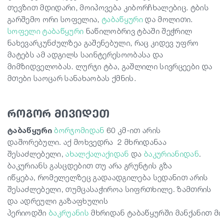
თევზით მდიდარი, მოიპოვება კიბორჩხალებიც. ტბის
გარშემო
ორი
სოფ
ელია,
ტაბაწყური
და მოლითი.
სოფელი ტაბაწყური
ნაწილობრივ ტბაში შეჭრილ
ნახევარკუნძულზეა გაშენებული, რაც კიდევ უფრო
მატებს ამ ადგილს საინტერესოობასა და
მიმზიდველობას. ლურჯი ტბა, გაშლილი სივრცეები და
მთები საოცარ სანახაობას ქმნის.
როგორ მივიდეთ
ტაბაწყური
ბორჯომიდან
60 კმ-ით არის
დაშორებუ
ლი.
აქ
მოხვედრა 2 მხრიდან
აა
შესაძლებელი,
ახალქალაქიდან
და
ბაკურიანიდან
.
ბაკურიან
ს გასცდებით
თუ არა გრუნტი
ს
გზა
იწყება
,
რომელელზეც გადაადგილება სედანი
თ
არის
შესაძლებელი
,
თუმცა
საჭიროა სიფრთხილე.
ზამთრის
და ადრეული გაზაფხული
ს
პერიოდში
ბაკრუანის
მხრიდან
ტაბაწყურში
მანქანით
მ