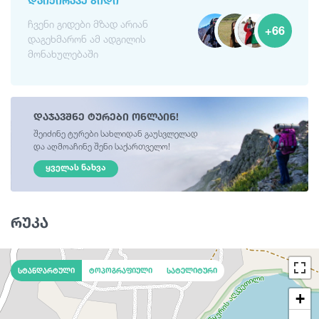
ᲓᲐᲘᲥᲘᲠᲐᲕᲔ ᲒᲘᲓᲘ
ჩვენი გიდები მზად არიან
+66
დაგეხმარონ ამ ადგილის
მონახულებაში
დაჯავშნე ტურები ონლაინ!
შეიძინე ტურები სახლიდან გაუსვლელად
და აღმოაჩინე შენი საქართველო!
ᲧᲕᲔᲚᲐᲡ ᲜᲐᲮᲕᲐ
რუკა
სტანდარტული
ტოპოგრაფიული
სატელიტური
+