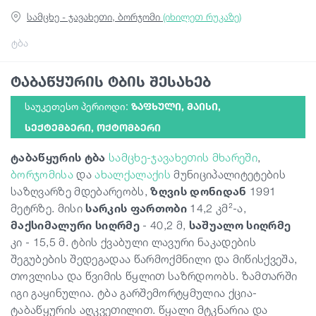
სამცხე - ჯავახეთი, ბორჯომი
(იხილეთ რუკაზე)
სტატიები
ტბა
ტაბაწყურის ტბის შესახებ
საქართველო
საუკეთესო პერიოდი:
ᲖᲐᲤᲮᲣᲚᲘ, ᲛᲐᲘᲡᲘ,
ᲡᲔᲥᲢᲔᲛᲑᲔᲠᲘ, ᲝᲥᲢᲝᲛᲑᲔᲠᲘ
ტაბაწყურის ტბა
სამცხე-ჯავახეთის მხარეში
,
ბორჯომისა
და
ახალქალაქის
მუნიციპალიტეტების
საზღვარზე მდებარეობს,
ზღვის დონიდან
1991
მეტრზე. მისი
სარკის ფართობი
14,2 კმ²
-ა,
მაქსიმალური სიღრმე
- 40,2 მ,
საშუალო სიღრმე
კი - 15,5 მ. ტბის ქვაბული ლავური ნაკადების
შეგუბების
შედეგადაა წარმოქმნილი და მიწისქვეშა,
თოვლისა და წვიმის წყლით საზრდოობს.
ზამთარში
იგი გაყინულია. ტბა გარშემორტყმულია ქცია-
ტაბაწყურის აღკვეთილით.
წყალი მტკნარია და