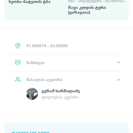
ᲛᲗᲐ · ᲐᲠᲥᲘᲢᲔᲥᲢᲣᲠᲐ · ᲚᲐᲨᲥᲠᲝᲑᲐ
ხეობა-ბატეთის ტბა
შავი კლდის ტური
(ყარაყაია)
41.662619 , 43.62598
მანძილი
მასალის ავტორი
Გურამ Ხარშილაძე
ფოტოების ავტორი