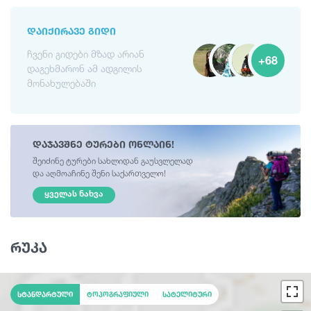
ᲓᲐᲘᲥᲘᲠᲐᲕᲔ ᲒᲘᲓᲘ
ჩვენი გიდები მზად არიან
+68
დაგეხმარონ ამ ადგილის
მონახულებაში
დაჯავშნე ტურები ონლაინ!
შეიძინე ტურები სახლიდან გაუსვლელად
და აღმოაჩინე შენი საქართველო!
ᲧᲕᲔᲚᲐᲡ ᲜᲐᲮᲕᲐ
რუკა
სტანდარტული
ტოპოგრაფიული
სატელიტური