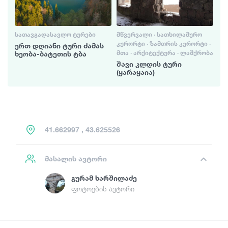
ᲡᲐᲗᲐᲕᲒᲐᲓᲐᲡᲐᲕᲚᲝ ᲢᲣᲠᲔᲑᲘ
ᲛᲬᲕᲔᲠᲕᲐᲚᲘ · ᲡᲐᲗᲮᲘᲚᲐᲛᲣᲠᲝ
ᲙᲣᲠᲝᲠᲢᲘ · ᲖᲐᲛᲗᲠᲘᲡ ᲙᲣᲠᲝᲠᲢᲘ ·
ერთ დღიანი ტური ძამას
ᲛᲗᲐ · ᲐᲠᲥᲘᲢᲔᲥᲢᲣᲠᲐ · ᲚᲐᲨᲥᲠᲝᲑᲐ
ხეობა-ბატეთის ტბა
შავი კლდის ტური
(ყარაყაია)
41.662997 , 43.625526
მასალის ავტორი
Გურამ Ხარშილაძე
ფოტოების ავტორი