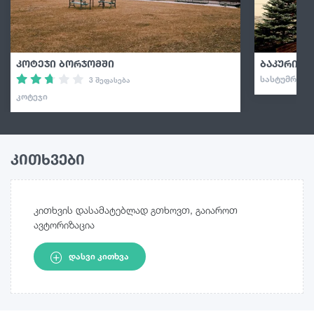
კოტეჯი ბორჯომში
ბაკურიან
ᲡᲐᲡᲢᲣᲛᲠᲝ · 
3 შეფასება
ᲙᲝᲢᲔᲯᲘ
კითხვები
კითხვის დასამატებლად გთხოვთ, გაიაროთ
ავტორიზაცია
ᲓᲐᲡᲕᲘ ᲙᲘᲗᲮᲕᲐ