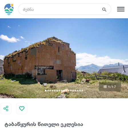
GEO
რეგისტრაცია
შესვლა
ტურები
სასტუმროები
1
/17
ტრანსპორტი
რა ვნახოთ
ტაბაწყურის წითელი ეკლესია
გიდები