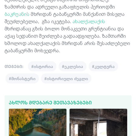
ზამთრის და ადრეული გაზაფხული
ს პერიოდში
ბაკრუანის
მხრიდან
ტაბაწყურში
მანქანით
მისვლა
შეუძლებელია,
გზა იკეტება.
ახალქალ
ა
ქ
ი
ს
მხრიდან
აც
გზ
ი
ს ბოლო მონაკვეთი გრუნტი
ანია
და
აქაც სედანი
თ
შეიძლება გადაადგილება. ზამთარში
ხმოლოდ ახალქალაქის მხრიდან არის შესაძლებელი
ტაბაწყურში
მოხვედრა
.
თეგები:
#ისტორია
#ეკლესია
#კულტურა
#მონასტერი
#ისტორიული ძეგლი
ᲐᲮᲚᲝᲡ ᲛᲓᲔᲑᲐᲠᲔ ᲨᲔᲗᲐᲕᲐᲖᲔᲑᲔᲑᲘ