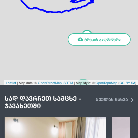
ᲢᲠᲔᲙᲘᲡ ᲒᲐᲓᲛᲝᲬᲔᲠᲐ
Leaflet
| Map data: ©
OpenStreetMap
,
SRTM
| Map style: ©
OpenTopoMap
(
CC-BY-SA
)
2
სად დავრჩეთ სამცხე -
ყველას ნახვა
ჯავახეთში