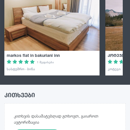
markos flat in bakuriani inn
კოტეჯი ბ
1 შეფასება
ᲡᲐᲡᲢᲣᲛᲠᲝ · ᲑᲘᲜᲐ
ᲙᲝᲢᲔᲯᲘ
კითხვები
კითხვის დასამატებლად გთხოვთ, გაიაროთ
ავტორიზაცია