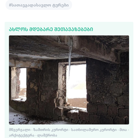
#სათავგადასავლო ტურები
ᲐᲮᲚᲝᲡ ᲛᲓᲔᲑᲐᲠᲔ ᲨᲔᲗᲐᲕᲐᲖᲔᲑᲔᲑᲘ
ᲛᲬᲕᲔᲠᲕᲐᲚᲘ · ᲖᲐᲛᲗᲠᲘᲡ ᲙᲣᲠᲝᲠᲢᲘ · ᲡᲐᲗᲮᲘᲚᲐᲛᲣᲠᲝ ᲙᲣᲠᲝᲠᲢᲘ · ᲛᲗᲐ ·
ᲐᲠᲥᲘᲢᲔᲥᲢᲣᲠᲐ · ᲚᲐᲨᲥᲠᲝᲑᲐ