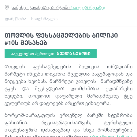
სამცხე - ჯავახეთი, ბორჯომი
(იხილეთ რუკაზე)
გიდები
ლაშქრობა
საფეხმავლო
თოვლის ფეხსაცმელების ბილიკი
სტატიები
#10ს შესახებ
საუკეთესო პერიოდი:
ᲧᲕᲔᲚᲐ ᲡᲔᲖᲝᲜᲘ
ტრანსპორტი
თოვლის ფეხსაცმელების ბილიკის ორდღიანი
მარშუტი იწყება ლიკანის მცველთა საგუშაგოდან და
ივენთები
მიუყვება ხეობას. მარშრუტი გაივლის
მარადმწვანე
ტყეს და შეგხვდებათ ლომისმთის ულამაზესი
დაგეგმე მოგზაურობა
ხედები. თოვლით დაფარული მარადმწვანე ტყე
გულგრილს არ დატოვებს არცერთ ვიზიტორს.
საქართველო
ბორჯომ-ხარაგაულის ეროვნულ პარკში სტუმრობა
ფასიანია. რეგისტრაციისათვის, ტურისტული
თავშესაფრის დასაჯავშად და სხვა მომსახურების