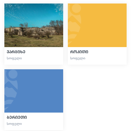
სტატიები
საქართველო
ვარციხე
როკითი
ᲡᲝᲤᲔᲚᲘ
ᲡᲝᲤᲔᲚᲘ
ბერიეთი
ᲡᲝᲤᲔᲚᲘ