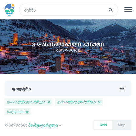
GEO
რეგისტრაცია
შესვლა
3 დასახლებული პუნქტი
ბაღდათში
ტურები
სასტუმროები
ფილტრი
ტრანსპორტი
დასახლებული პუნქტი
დასახლებული პუნქტი
ბაღდათი
რა ვნახოთ
დაალაგე:
პოპულარული
Grid
Map
გიდები