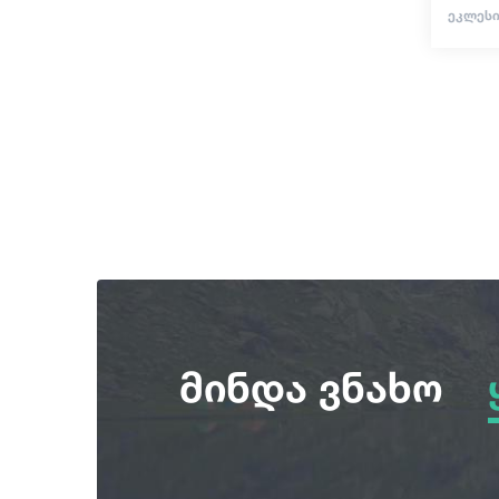
ᲔᲙᲚᲔᲡᲘ
მინდა ვნახო