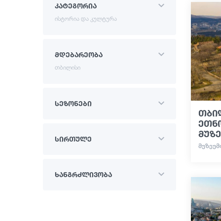
კატეგორია
ისტორია და კულტურა
მდებარეობა
თბილისი
სეზონები
თბი
ეთნ
მუზე
სირთულე
ᲛᲣᲖᲔᲣᲛ
ხანგრძლივობა