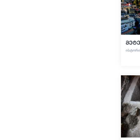
მეტ
ᲘᲡᲢᲝᲠ