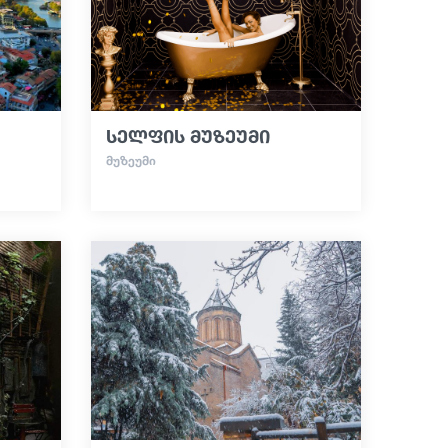
სელფის მუზეუმი
ᲛᲣᲖᲔᲣᲛᲘ