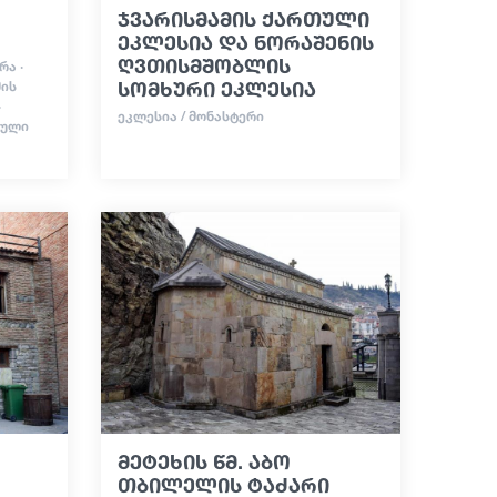
ჯვარისმამის ქართული
ეკლესია და ნორაშენის
ღვთისმშობლის
ᲠᲐ ·
სომხური ეკლესია
ᲛᲘᲡ
·
ᲔᲙᲚᲔᲡᲘᲐ / ᲛᲝᲜᲐᲡᲢᲔᲠᲘ
ᲘᲣᲚᲘ
მეტეხის წმ. აბო
თბილელის ტაძარი