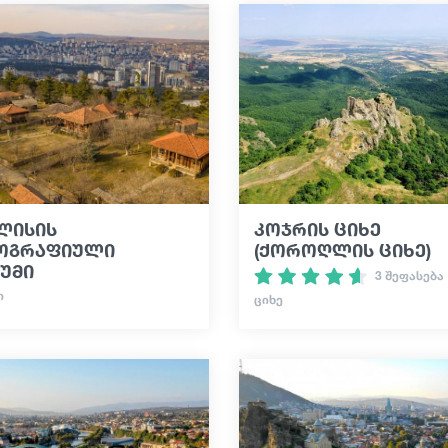
ლისის
კოჯრის ციხე
ოგრაფიული
(ქოროღლის ციხე)
უმი
3 შეფასება
Ი
ᲪᲘᲮᲔ