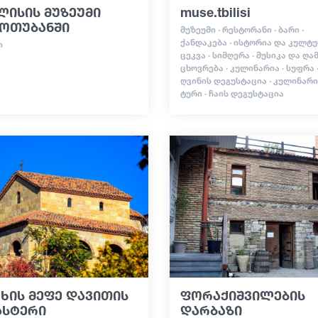
ლისის მუზეუმი
muse.tbilisi
ნოთუბანში
ᲛᲣᲖᲔᲣᲛᲘ · ᲠᲔᲡᲢᲝᲠᲐᲜᲘ · ᲑᲐᲠᲘ ·
ᲥᲐᲜᲓᲐᲙᲔᲑᲐ · ᲘᲡᲢᲝᲠᲘᲐ ᲓᲐ ᲙᲣᲚᲢᲣ
Ი
ᲪᲔᲙᲕᲐ · ᲡᲘᲛᲦᲔᲠᲐ · ᲛᲣᲡᲘᲙᲐ ᲓᲐ ᲦᲐ
ᲪᲮᲝᲕᲠᲔᲑᲐ · ᲙᲣᲚᲘᲜᲐᲠᲘᲐ · ᲡᲣᲤᲠᲐ 
ᲦᲕᲘᲜᲘᲡ ᲓᲔᲒᲣᲡᲢᲐᲪᲘᲐ · ᲙᲣᲚᲘᲜᲐᲠ
ᲢᲣᲠᲘ · ᲩᲐᲘᲡ ᲓᲔᲒᲣᲡᲢᲐᲪᲘᲐ
ხის მეფე დავითის
ფორაქიშვილების
ასტერი
დარბაზი