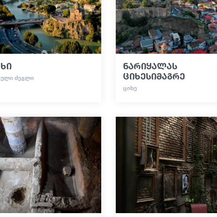
ეხი
ნარიყალას
ციხესიმაგრე
ᲘᲣᲚᲘ ᲫᲔᲒᲚᲘ
ᲪᲘᲮᲔ