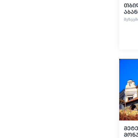
თბი
აბა
ᲛᲣᲖᲔᲣᲛ
მეტე
მონ