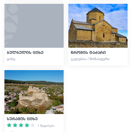
ბულბულის ციხე
წრომის ტაძარი
ᲪᲘᲮᲔ
ᲔᲙᲚᲔᲡᲘᲐ / ᲛᲝᲜᲐᲡᲢᲔᲠᲘ
სურამის ციხე
1 შეფასება