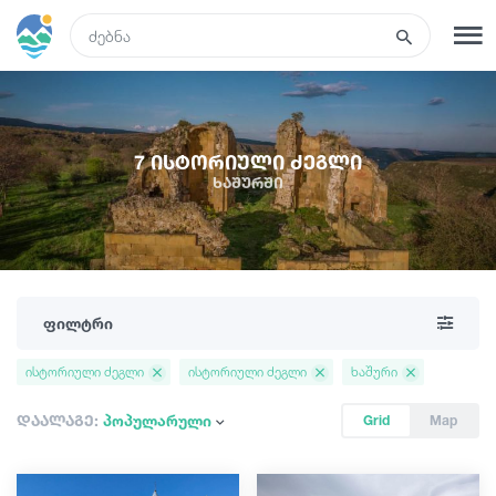
GEO
რეგისტრაცია
შესვლა
7 ისტორიული ძეგლი
ხაშურში
ტურები
სასტუმროები
ფილტრი
ტრანსპორტი
ისტორიული ძეგლი
ისტორიული ძეგლი
ხაშური
რა ვნახოთ
დაალაგე:
პოპულარული
Grid
Map
გიდები