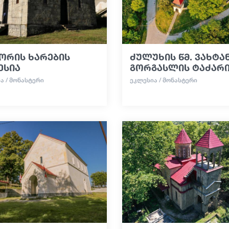
ორის ხარების
ძულუხის წმ. ვახტა
ესია
გორგასლის ტაძარ
Ა / ᲛᲝᲜᲐᲡᲢᲔᲠᲘ
ᲔᲙᲚᲔᲡᲘᲐ / ᲛᲝᲜᲐᲡᲢᲔᲠᲘ