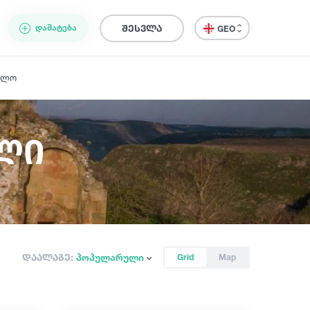
ᲓᲐᲛᲐᲢᲔᲑᲐ
შესვლა
GEO
ელო
ლი
დაალაგე:
პოპულარული
Grid
Map