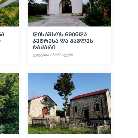
ნგ
დიხაშხოს წმინდა
ი
პეტრესა და პავლეს
ტაძარი
ᲔᲙᲚᲔᲡᲘᲐ / ᲛᲝᲜᲐᲡᲢᲔᲠᲘ