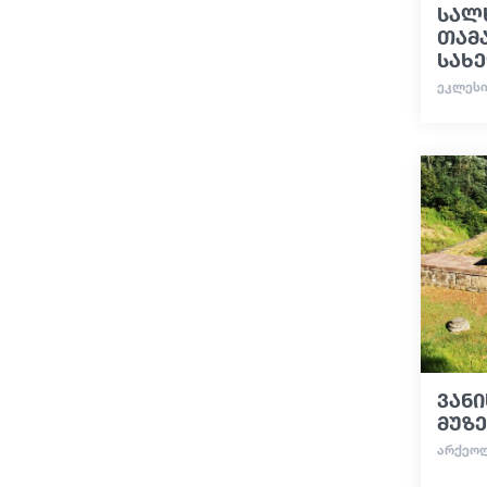
სალ
თამ
სახ
ᲔᲙᲚᲔᲡᲘ
ვან
მუზე
ᲐᲠᲥᲔᲝ