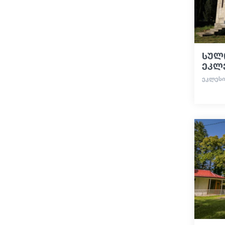
სულ
ეკლ
ᲔᲙᲚᲔᲡᲘ