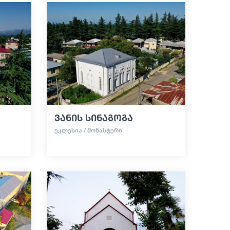
ვანის სინაგოგა
ᲔᲙᲚᲔᲡᲘᲐ / ᲛᲝᲜᲐᲡᲢᲔᲠᲘ