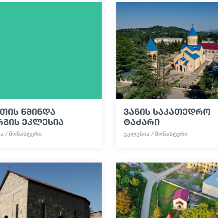
თის წმინდა
ვანის საკათედრო
რგის ეკლესია
ტაძარი
Ა / ᲛᲝᲜᲐᲡᲢᲔᲠᲘ
ᲔᲙᲚᲔᲡᲘᲐ / ᲛᲝᲜᲐᲡᲢᲔᲠᲘ