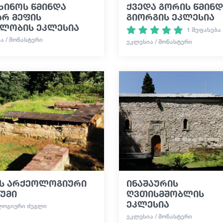
ხინოს წმინდა
ქვედა გორის წმინდ
არ მეფის
გიორგის ეკლესია
ელობის ეკლესია
1 შეფასება
Ა / ᲛᲝᲜᲐᲡᲢᲔᲠᲘ
ᲔᲙᲚᲔᲡᲘᲐ / ᲛᲝᲜᲐᲡᲢᲔᲠᲘ
ის არქეოლოგიური
ინაშაურის
უმი
ღვთისმშობლის
ეკლესია
ᲚᲝᲒᲘᲣᲠᲘ ᲫᲔᲒᲚᲘ
ᲔᲙᲚᲔᲡᲘᲐ / ᲛᲝᲜᲐᲡᲢᲔᲠᲘ