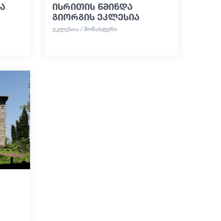
ა
ისრითის წმინდა
გიორგის ეკლესია
ᲔᲙᲚᲔᲡᲘᲐ / ᲛᲝᲜᲐᲡᲢᲔᲠᲘ