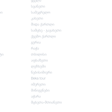
ყველა
სვანეთი
შემოდგომა
ბი
სამეგრელო
კახეთი
შიდა ქართლი
სამცხე - ჯავახეთი
ქვემო ქართლი
გურია
რაჭა
ტი
თბილისი
აფხაზეთი
ლეჩხუმი
ნებისიმიერი
Beka tour
იმერეთი
მინივენები
აჭარა
მცხეთა-მთიანეთი