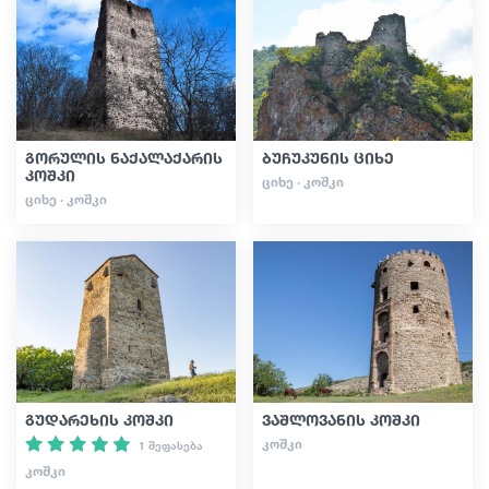
სტატიები
საქართველო
გორულის ნაქალაქარის
ბუჩუკუნის ციხე
კოშკი
ᲪᲘᲮᲔ · ᲙᲝᲨᲙᲘ
ᲪᲘᲮᲔ · ᲙᲝᲨᲙᲘ
გუდარეხის კოშკი
ვაშლოვანის კოშკი
ᲙᲝᲨᲙᲘ
1 შეფასება
ᲙᲝᲨᲙᲘ