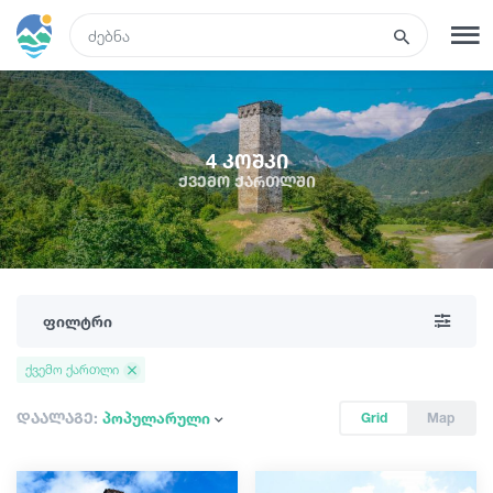
GEO
რეგისტრაცია
შესვლა
4 კოშკი
ქვემო ქართლში
ტურები
სასტუმროები
ფილტრი
ტრანსპორტი
ქვემო ქართლი
რა ვნახოთ
დაალაგე:
პოპულარული
Grid
Map
გიდები