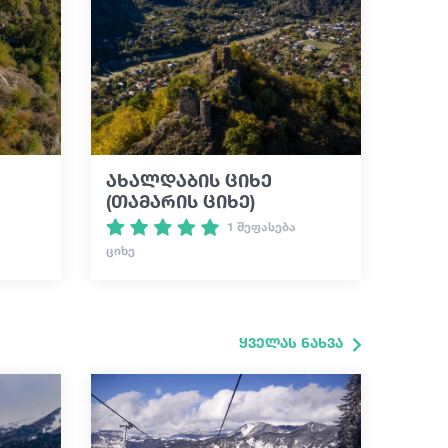
ახალდაბის ციხე
(თამარის ციხე)
1 შეფასება
ᲪᲘᲮᲔ
ყველას ნახვა