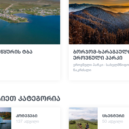
წყურის ტბა
ბორჯომ-ხარაგაულ
ეროვნული პარკი
ᲔᲠᲝᲕᲜᲣᲚᲘ ᲞᲐᲠᲙᲘ · ᲡᲐᲮᲔᲚᲛᲬᲘᲤᲝ
ᲜᲐᲙᲠᲫᲐᲚᲘ
ჩიეთ კატეგორია
კოტეჯები
ცხენტური
137 ადგილი
50 ადგილი