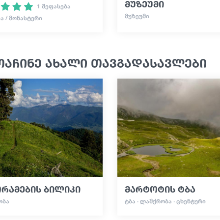
მუზეუმი
1 შეფასება
ᲛᲣᲖᲔᲣᲛᲘ
Ა / ᲛᲝᲜᲐᲡᲢᲔᲠᲘ
ოაჩინე ახალი თავგადასავლები
ორამების ბილიკი
მარტოტის ტბა
ᲝᲑᲐ
ᲢᲑᲐ · ᲚᲐᲨᲥᲠᲝᲑᲐ · ᲪᲮᲔᲜᲢᲣᲠᲘ