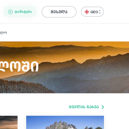
ᲓᲐᲛᲐᲢᲔᲑᲐ
შესვლა
GEO
ელო
ელოში
ყველას ნახვა