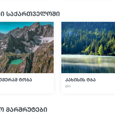
ბი საქართველოში
უმურაშ ტობა
კახისის ტბა
ᲢᲑᲐ
ო მარშრუტები