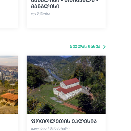
მანგლისი
ᲚᲐᲨᲥᲠᲝᲑᲐ
ყველას ნახვა
ფოთოლეთის ეკლესია
ᲔᲙᲚᲔᲡᲘᲐ / ᲛᲝᲜᲐᲡᲢᲔᲠᲘ