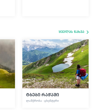
ყველას ნახვა
ტბები რაჭაში
ᲚᲐᲨᲥᲠᲝᲑᲐ · ᲪᲮᲔᲜᲢᲣᲠᲘ