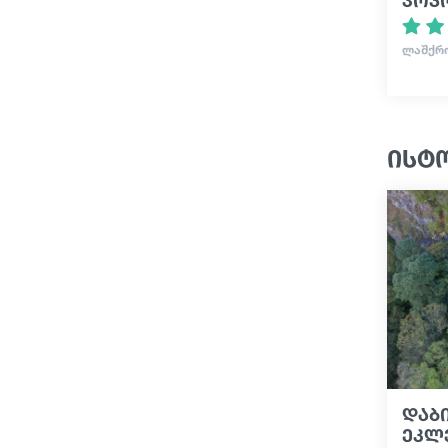
ᲚᲐᲨᲥᲠ
ისტ
დაბი
ეკლ