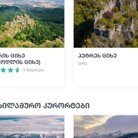
რის ციხე
პეტრეს ციხე
როღლის ციხე)
ᲪᲘᲮᲔ
3 შეფასება
ხილამურო კურორტები