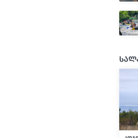
სალ
კოჯო