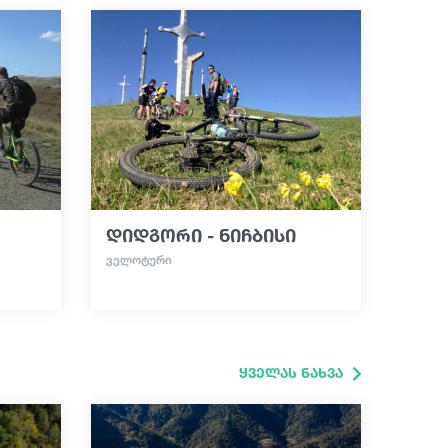
დიდგორი - ნიჩბისი
ᲕᲔᲚᲝᲢᲣᲠᲘ
ყველას ნახვა