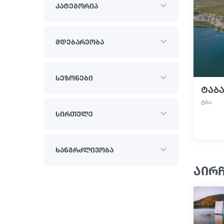
კატეგორია
მდებარეობა
სეზონები
ტაბა
ᲢᲑᲐ
სირთულე
ხანგრძლივობა
აირ