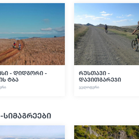
სი - დიდგორი -
რუსთავი -
ის ტბა
დავითგარეჯი
ᲣᲠᲘ
ᲕᲔᲚᲝᲢᲣᲠᲘ
-სიმაგრეები