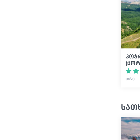
კოჯ
(ქო
ᲪᲘᲮᲔ
სათ