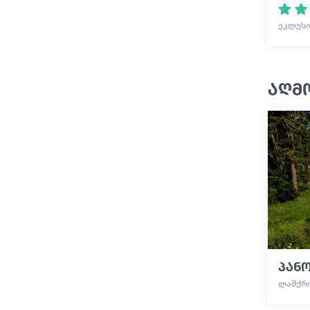
ᲔᲙᲚᲔᲡᲘ
აღმ
პან
ᲚᲐᲨᲥᲠ