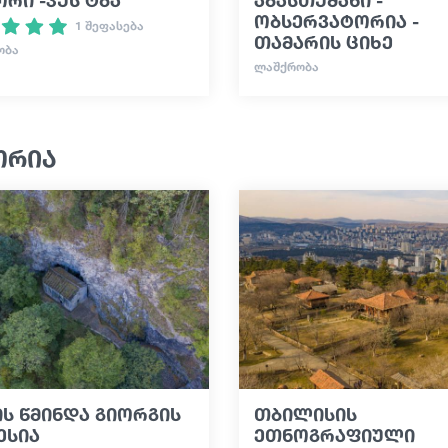
ობსერვატორია -
1 შეფასება
თამარის ციხე
ᲝᲑᲐ
ᲚᲐᲨᲥᲠᲝᲑᲐ
ორია
ს წმინდა გიორგის
თბილისის
ესია
ეთნოგრაფიული