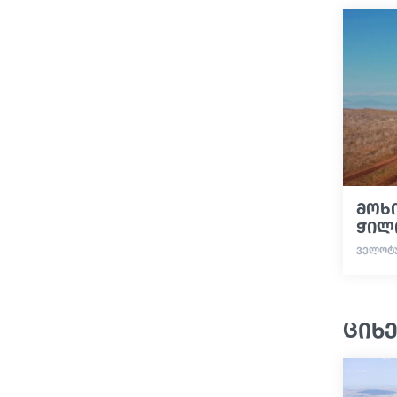
მოხი
ჭილ
ᲕᲔᲚᲝᲢ
ციხე