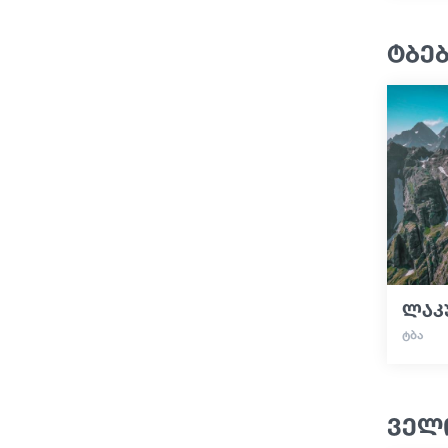
ტბე
ლაკ
ᲢᲑᲐ
ველ