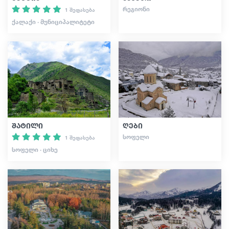
ᲠᲔᲒᲘᲝᲜᲘ
1 შეფასება
ᲥᲐᲚᲐᲥᲘ · ᲛᲣᲜᲘᲪᲘᲞᲐᲚᲘᲢᲔᲢᲘ
შატილი
ღები
ᲡᲝᲤᲔᲚᲘ
1 შეფასება
ᲡᲝᲤᲔᲚᲘ · ᲪᲘᲮᲔ