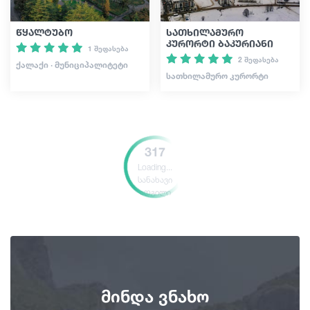
წყალტუბო
სათხილამურო
კურორტი ბაკურიანი
1 შეფასება
2 შეფასება
ᲥᲐᲚᲐᲥᲘ · ᲛᲣᲜᲘᲪᲘᲞᲐᲚᲘᲢᲔᲢᲘ
ᲡᲐᲗᲮᲘᲚᲐᲛᲣᲠᲝ ᲙᲣᲠᲝᲠᲢᲘ
317
Loading...
სანახავი
ადგილი
მინდა ვნახო