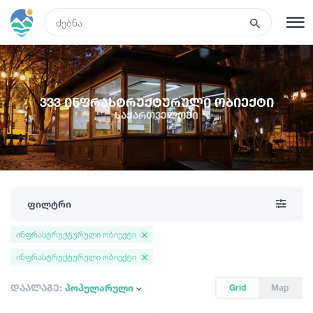
GEO
რეგისტრაცია
შესვლა
333 ინფრასტრუქტურული ობიექტი
საქართველოში
რა ვნახოთ
ტურები
ფილტრი
მარშრუტები
ინფრასტრუქტურული ობიექტი
ინფრასტრუქტურული ობიექტი
სასტუმროები
დაალაგე:
პოპულარული
Grid
Map
კვება და ღვინო