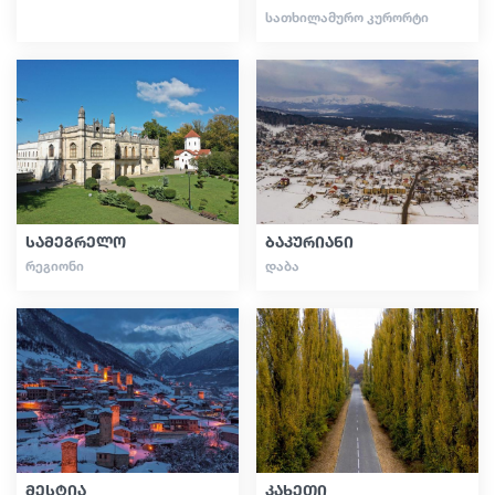
ᲡᲐᲗᲮᲘᲚᲐᲛᲣᲠᲝ ᲙᲣᲠᲝᲠᲢᲘ
სამეგრელო
ბაკურიანი
ᲠᲔᲒᲘᲝᲜᲘ
ᲓᲐᲑᲐ
მესტია
კახეთი