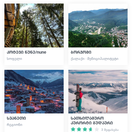
გიდები
სტატიები
კოტეჯი ნუნე/nune
ბორჯომი
ტრანსპორტი
ᲡᲝᲤᲔᲚᲘ
ᲥᲐᲚᲐᲥᲘ · ᲛᲣᲜᲘᲪᲘᲞᲐᲚᲘᲢᲔᲢᲘ
ივენთები
დაგეგმე მოგზაურობა
საქართველო
სვანეთი
სათხილამურო
კურორტი გუდაური
ᲠᲔᲒᲘᲝᲜᲘ
3 შეფასება