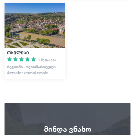
თბილისი
1 შეფასება
ᲠᲔᲒᲘᲝᲜᲘ · ᲗᲕᲘᲗᲛᲐᲠᲗᲕᲔᲚᲘ
ᲥᲐᲚᲐᲥᲘ · ᲓᲔᲓᲐᲥᲐᲚᲐᲥᲘ
მინდა ვნახო