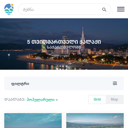
GEO
რეგისტრაცია
შესვლა
5 თვითმართველი ქალაქი
საქართველოში
ტურები
სასტუმროები
ფილტრი
ტრანსპორტი
დაალაგე:
პოპულარული
Grid
Map
რა ვნახოთ
გიდები