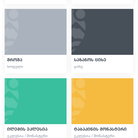
შროშა
საზანოს ციხე
ᲡᲝᲤᲔᲚᲘ
ᲪᲘᲮᲔ
ილემის ეკლესია
ტაბაკინის მონასტერი
ᲔᲙᲚᲔᲡᲘᲐ / ᲛᲝᲜᲐᲡᲢᲔᲠᲘ
ᲔᲙᲚᲔᲡᲘᲐ / ᲛᲝᲜᲐᲡᲢᲔᲠᲘ