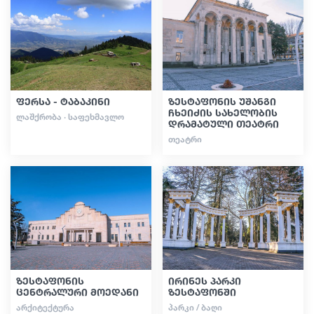
გიდები
სტატიები
ფერსა - ტაბაკინი
ზესტაფონის უშანგი
ჩხეიძის სახელობის
ᲚᲐᲨᲥᲠᲝᲑᲐ · ᲡᲐᲤᲔᲮᲛᲐᲕᲚᲝ
დრამატული თეატრი
ტრანსპორტი
ᲗᲔᲐᲢᲠᲘ
ივენთები
დაგეგმე მოგზაურობა
საქართველო
ზესტაფონის
ირინეს პარკი
ცენტრალური მოედანი
ზესტაფონში
ᲐᲠᲥᲘᲢᲔᲥᲢᲣᲠᲐ
ᲞᲐᲠᲙᲘ / ᲑᲐᲦᲘ