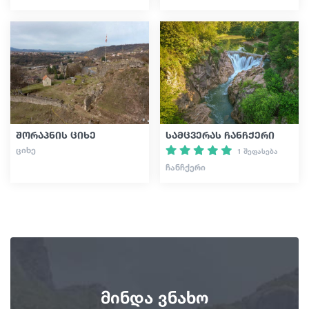
შორაპნის ციხე
სამცვერას ჩანჩქერი
ᲪᲘᲮᲔ
1 შეფასება
ᲩᲐᲜᲩᲥᲔᲠᲘ
მინდა ვნახო