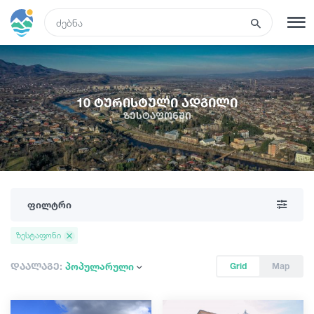
GEO
რეგისტრაცია
შესვლა
10 ტურისტული ადგილი
ზესტაფონში
რა ვნახოთ
ტურები
ფილტრი
მარშრუტები
ზესტაფონი
სასტუმროები
დაალაგე:
პოპულარული
Grid
Map
კვება და ღვინო