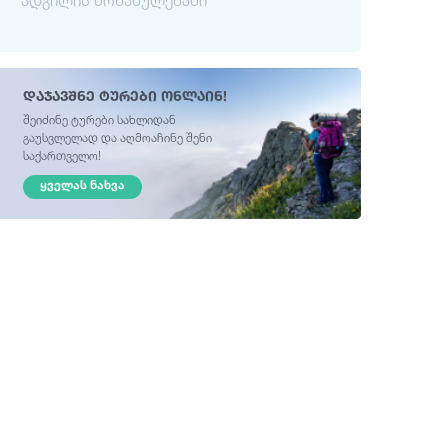
ადგილის მონახულებაში
დაჯავშნე ტურები ონლაინ!
შეიძინე ტურები სახლიდან
გაუსვლელად და აღმოაჩინე შენი
საქართველო!
ᲧᲕᲔᲚᲐᲡ ᲜᲐᲮᲕᲐ