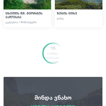
ცხეთის წმ. გიორგის
ზუბის ციხე
ეკლესია
ᲪᲘᲮᲔ
ᲔᲙᲚᲔᲡᲘᲐ / ᲛᲝᲜᲐᲡᲢᲔᲠᲘ
15
Loading...
სანახავი
ადგილი
მინდა ვნახო