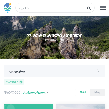
GEO
რეგისტრაცია
შესვლა
27 ტურისტული ადგილი
ლეჩხუმში
ტურები
სასტუმროები
ფილტრი
ტრანსპორტი
ლეჩხუმი
რა ვნახოთ
დაალაგე:
პოპულარული
Grid
Map
გიდები