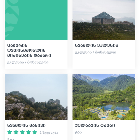
სტატიები
საქართველო
ცაგერის
ხვამლის ეკლესია
ღვთისმშობლის
ᲔᲙᲚᲔᲡᲘᲐ / ᲛᲝᲜᲐᲡᲢᲔᲠᲘ
მიძინების ტაძარი
ᲔᲙᲚᲔᲡᲘᲐ / ᲛᲝᲜᲐᲡᲢᲔᲠᲘ
ხვამლის მასივი
ქულბაქის ტბები
ᲢᲑᲐ
2 შეფასება
ᲛᲗᲐ