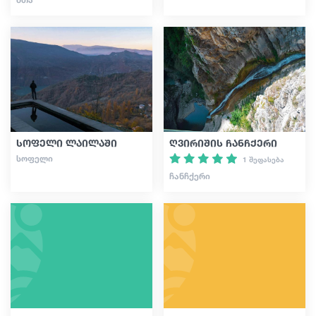
სოფელი ლაილაში
ღვირიშის ჩანჩქერი
ᲡᲝᲤᲔᲚᲘ
1 შეფასება
ᲩᲐᲜᲩᲥᲔᲠᲘ