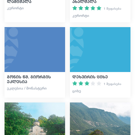
ლაშიჭალა
ახალჭალა
ᲙᲣᲠᲝᲠᲢᲘ
1 შეფასება
ᲙᲣᲠᲝᲠᲢᲘ
გონის წმ. გიორგის
დეხვირის ციხე
ეკლესია
1 შეფასება
ᲔᲙᲚᲔᲡᲘᲐ / ᲛᲝᲜᲐᲡᲢᲔᲠᲘ
ᲪᲘᲮᲔ