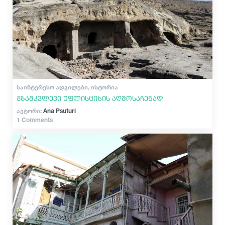
ᲡᲐᲘᲜᲢᲔᲠᲔᲡᲝ ᲐᲓᲒᲘᲚᲔᲑᲘ, ᲘᲡᲢᲝᲠᲘᲐ
გზამკვლევი უფლისციხის აღმოსაჩენად
ავტორი:
Ana Psuturi
1 Comments