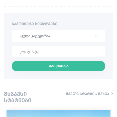
ᲒᲐᲛᲝᲘᲬᲔᲠᲔ ᲡᲘᲐᲮᲚᲔᲔᲑᲘ
ყველა კატეგორია
ლაშქრობა
საინტერესო ადგილები
გამოწერა
კულინარია
ინფორმაცია
მსგავსი
ყველა სტატიის ნახვა
შოპინგი
სტატიები
ვინტაჟური ბარები