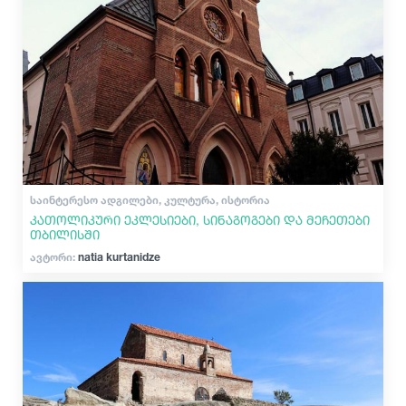
ᲡᲐᲘᲜᲢᲔᲠᲔᲡᲝ ᲐᲓᲒᲘᲚᲔᲑᲘ, ᲙᲣᲚᲢᲣᲠᲐ, ᲘᲡᲢᲝᲠᲘᲐ
კათოლიკური ეკლესიები, სინაგოგები და მეჩეთები
თბილისში
ავტორი:
natia kurtanidze