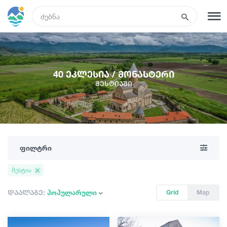
GEO
რეგისტრაცია
შესვლა
40 ეკლესია / მონასტერი
მესტიაში
რა ვნახოთ
ტურები
ფილტრი
მარშრუტები
მესტია
სასტუმროები
დაალაგე:
პოპულარული
Grid
Map
კვება და ღვინო