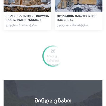
იოანე ნათლისმცემლის
ილარიონ ქართველის
სახელობის ტაძარი
ეკლესია
ᲔᲙᲚᲔᲡᲘᲐ / ᲛᲝᲜᲐᲡᲢᲔᲠᲘ
ᲔᲙᲚᲔᲡᲘᲐ / ᲛᲝᲜᲐᲡᲢᲔᲠᲘ
28
Loading...
სანახავი
ადგილი
მინდა ვნახო