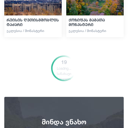
რუისის ღვთისმშობლის
ქოზიფას მამათა
ტაძარი
მონასტერი
ᲔᲙᲚᲔᲡᲘᲐ / ᲛᲝᲜᲐᲡᲢᲔᲠᲘ
ᲔᲙᲚᲔᲡᲘᲐ / ᲛᲝᲜᲐᲡᲢᲔᲠᲘ
19
Loading...
სანახავი
ადგილი
მინდა ვნახო