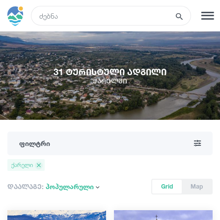
GEO
რეგისტრაცია
შესვლა
31 ტურისტული ადგილი
ქარელში
რა ვნახოთ
ტურები
ფილტრი
მარშრუტები
ქარელი
სასტუმროები
დაალაგე:
პოპულარული
Grid
Map
კვება და ღვინო