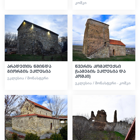
ᲙᲝᲨᲙᲘ
არადეთის წმინდა
წვერის კომპლექსი
გიორგის ეკლესია
(სამების ეკლესია და
კოშკი)
ᲔᲙᲚᲔᲡᲘᲐ / ᲛᲝᲜᲐᲡᲢᲔᲠᲘ
ᲔᲙᲚᲔᲡᲘᲐ / ᲛᲝᲜᲐᲡᲢᲔᲠᲘ · ᲙᲝᲨᲙᲘ