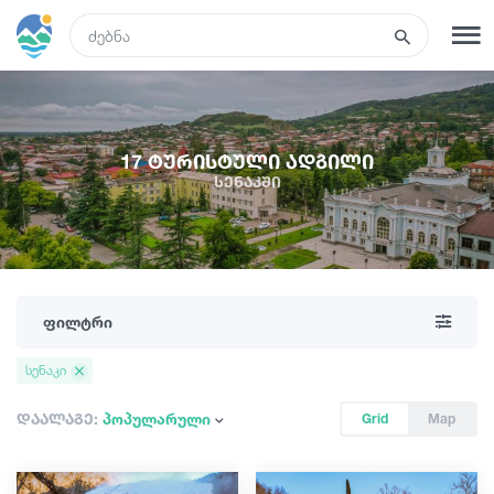
GEO
რეგისტრაცია
შესვლა
17 ტურისტული ადგილი
სენაკში
ტურები
სასტუმროები
ფილტრი
ტრანსპორტი
სენაკი
რა ვნახოთ
დაალაგე:
პოპულარული
Grid
Map
გიდები