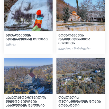
სტატიები
საქართველო
ნოქალაქევის
ნოქალაქევის
გოგირდოვანი წყლები
ორმოცმოწამეთა
ეკლესია
ᲑᲣᲜᲔᲑᲐ
ᲔᲙᲚᲔᲡᲘᲐ / ᲛᲝᲜᲐᲡᲢᲔᲠᲘ
საკალანდარიშვილოს
თეკლათის
წმინდა გიორგის
ღვთისმშობლის შობის
სახელობის ეკლესია
მონასტერი