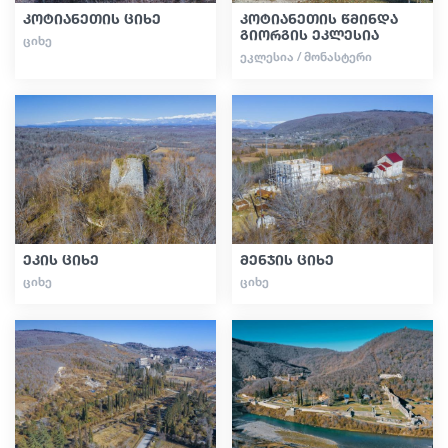
კოტიანეთის ციხე
კოტიანეთის წმინდა
გიორგის ეკლესია
ᲪᲘᲮᲔ
ᲔᲙᲚᲔᲡᲘᲐ / ᲛᲝᲜᲐᲡᲢᲔᲠᲘ
ეკის ციხე
მენჯის ციხე
ᲪᲘᲮᲔ
ᲪᲘᲮᲔ