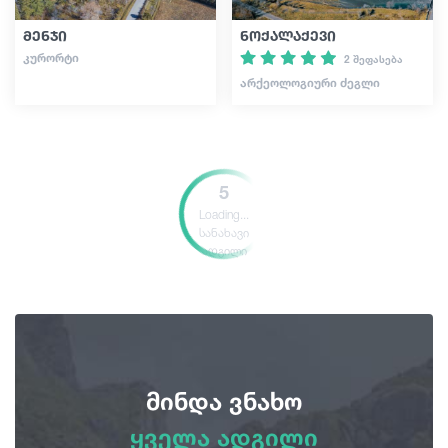
მენჯი
ნოქალაქევი
ᲙᲣᲠᲝᲠᲢᲘ
2 შეფასება
ᲐᲠᲥᲔᲝᲚᲝᲒᲘᲣᲠᲘ ᲫᲔᲒᲚᲘ
5
Loading...
სანახავი
ადგილი
მინდა ვნახო
ყველა ადგილი