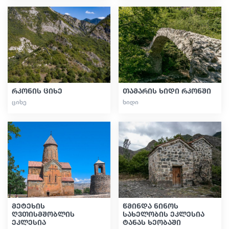
რკონის ციხე
თამარის ხიდი რკონში
ᲪᲘᲮᲔ
ᲮᲘᲓᲘ
მეტეხის
წმინდა ნინოს
ღვთისმშობლის
სახელობის ეკლესია
ეკლესია
ტანას ხეობაში