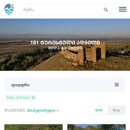
GEO
რეგისტრაცია
შესვლა
181 ტურისტული ადგილი
შიდა ქართლში
ტურები
სასტუმროები
ფილტრი
ტრანსპორტი
შიდა ქართლი
რა ვნახოთ
დაალაგე:
პოპულარული
Grid
Map
გიდები