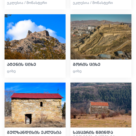
ᲔᲙᲚᲔᲡᲘᲐ / ᲛᲝᲜᲐᲡᲢᲔᲠᲘ
ᲔᲙᲚᲔᲡᲘᲐ / ᲛᲝᲜᲐᲡᲢᲔᲠᲘ
ატენის ციხე
გორის ციხე
ᲪᲘᲮᲔ
ᲪᲘᲮᲔ
გულხანდისის ეკლესია
საყავრის წმინდა