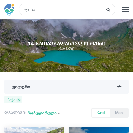
GEO
რეგისტრაცია
შესვლა
14 სათავგადასავლო ტური
რაჭაში
რა ვნახოთ
ტურები
ფილტრი
მარშრუტები
რაჭა
სასტუმროები
დაალაგე:
პოპულარული
Grid
Map
კვება და ღვინო