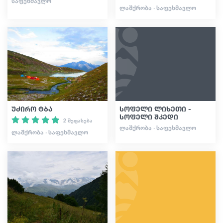
ᲡᲐᲤᲔᲮᲛᲐᲕᲚᲝ
ᲚᲐᲨᲥᲠᲝᲑᲐ · ᲡᲐᲤᲔᲮᲛᲐᲕᲚᲝ
უძირო ტბა
სოფელი ლიხეთი -
სოფელი შკედი
2 შეფასება
ᲚᲐᲨᲥᲠᲝᲑᲐ · ᲡᲐᲤᲔᲮᲛᲐᲕᲚᲝ
ᲚᲐᲨᲥᲠᲝᲑᲐ · ᲡᲐᲤᲔᲮᲛᲐᲕᲚᲝ