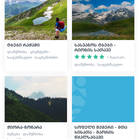
გიდები
სტატიები
ტბები რაჭაში
სასვანოს ტბები -
რიონის სათავე
ᲚᲐᲨᲥᲠᲝᲑᲐ · ᲪᲮᲔᲜᲢᲣᲠᲘ ·
ტრანსპორტი
ᲡᲐᲤᲔᲮᲛᲐᲕᲚᲝ · ᲡᲐᲪᲮᲔᲜᲝᲡᲜᲝ
1 შეფასება
ᲚᲐᲨᲥᲠᲝᲑᲐ · ᲡᲐᲤᲔᲮᲛᲐᲕᲚᲝ
ივენთები
დაგეგმე მოგზაურობა
საქართველო
ჭიორა-ნოწარა
სოფელი შქმერი - მთა
ხიხათა - შაორის
ᲑᲣᲜᲔᲑᲐ · ᲚᲐᲨᲥᲠᲝᲑᲐ ·
წყალსაცავი