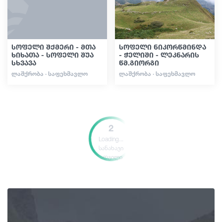
სოფელი შქმერი - მთა
სოფელი ნიკორწმინდა
ხიხათა - სოფელი შუა
- ჭელიში - ლეკნარის
სხვავა
წმ.გიორგი
ᲚᲐᲨᲥᲠᲝᲑᲐ · ᲡᲐᲤᲔᲮᲛᲐᲕᲚᲝ
ᲚᲐᲨᲥᲠᲝᲑᲐ · ᲡᲐᲤᲔᲮᲛᲐᲕᲚᲝ
2
Loading...
სანახავი
ადგილი