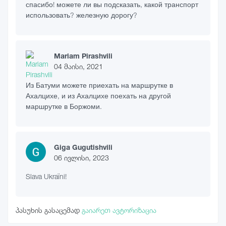
спасибо! можете ли вы подсказать, какой транспорт
использовать? железную дорогу?
Mariam Pirashvili
04 მაისი, 2021
Из Батуми можете приехать на маршрутке в
Ахалцихе, и из Ахалцихе поехать на другой
маршрутке в Боржоми.
Giga Gugutishvili
06 ივლისი, 2023
Slava Ukraïni!
პასუხის გასაცემად
გაიარეთ ავტორიზაცია