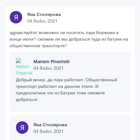
Яна Столярова
04 მაისი, 2021
здравствуйте! возможно ли посетить парк Боржоми в
конце июня? сможем ли мы добраться туда из батуми на
общественном транспорте?
Mariam Pirashvili
04 მაისი, 2021
Добрый вечер, да парк работает. Общественный
транспорт работает на данном этапе. И
предполагаем что из Батуми тоже сможете
добраться.
Яна Столярова
04 მაისი, 2021