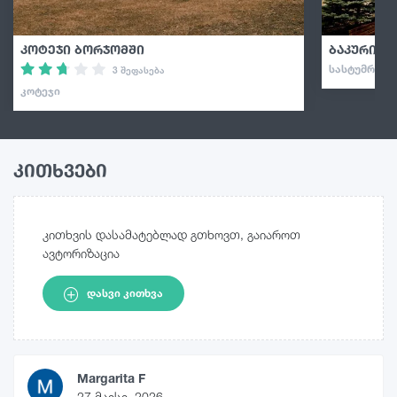
კოტეჯი ბორჯომში
ბაკურიან
ᲡᲐᲡᲢᲣᲛᲠᲝ · 
3 შეფასება
ᲙᲝᲢᲔᲯᲘ
კითხვები
კითხვის დასამატებლად გთხოვთ, გაიაროთ
ავტორიზაცია
ᲓᲐᲡᲕᲘ ᲙᲘᲗᲮᲕᲐ
Margarita F
27 მაისი, 2026