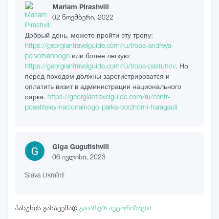
Mariam Pirashvili
02 ნოემბერი, 2022
Добрый день, можете пройти эту тропу:
https://georgiantravelguide.com/ru/tropa-andreya-
pervozvannogo
или более легкую:
https://georgiantravelguide.com/ru/tropa-pastuhov
. Но
перед походом должны зарегистрироватся и
оплатить визит в администрации национального
парка.
https://georgiantravelguide.com/ru/centr-
posetiteley-nacionalnogo-parka-borzhomi-haragauli
Giga Gugutishvili
06 ივლისი, 2023
Slava Ukraïni!
პასუხის გასაცემად
გაიარეთ ავტორიზაცია