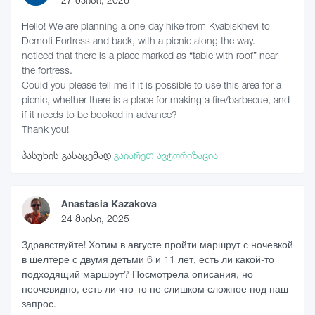
Hello! We are planning a one-day hike from Kvabiskhevi to
Demoti Fortress and back, with a picnic along the way. I
noticed that there is a place marked as “table with roof” near
the fortress.
Could you please tell me if it is possible to use this area for a
picnic, whether there is a place for making a fire/barbecue, and
if it needs to be booked in advance?
Thank you!
პასუხის გასაცემად
გაიარეთ ავტორიზაცია
Anastasia Kazakova
24 მაისი, 2025
Здравствуйте! Хотим в августе пройти маршрут с ночевкой
в шелтере с двумя детьми 6 и 11 лет, есть ли какой-то
подходящий маршрут? Посмотрела описания, но
неочевидно, есть ли что-то не слишком сложное под наш
запрос.