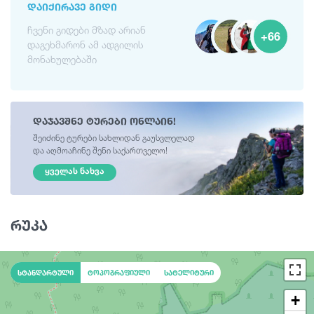
ᲓᲐᲘᲥᲘᲠᲐᲕᲔ ᲒᲘᲓᲘ
ჩვენი გიდები მზად არიან
+66
დაგეხმარონ ამ ადგილის
მონახულებაში
დაჯავშნე ტურები ონლაინ!
შეიძინე ტურები სახლიდან გაუსვლელად
და აღმოაჩინე შენი საქართველო!
ᲧᲕᲔᲚᲐᲡ ᲜᲐᲮᲕᲐ
რუკა
სტანდარტული
ტოპოგრაფიული
სატელიტური
+