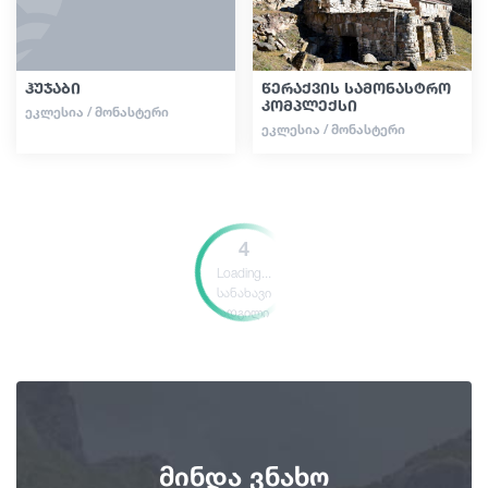
ჰუჯაბი
წერაქვის სამონასტრო
კომპლექსი
ᲔᲙᲚᲔᲡᲘᲐ / ᲛᲝᲜᲐᲡᲢᲔᲠᲘ
ᲔᲙᲚᲔᲡᲘᲐ / ᲛᲝᲜᲐᲡᲢᲔᲠᲘ
4
Loading...
სანახავი
ადგილი
მინდა ვნახო