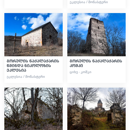
ᲔᲙᲚᲔᲡᲘᲐ / ᲛᲝᲜᲐᲡᲢᲔᲠᲘ
გორულის ნაქალაქარის
გორულის ნაქალაქარის
წმინდა ნიკოლოზის
კოშკი
ეკლესია
ᲪᲘᲮᲔ · ᲙᲝᲨᲙᲘ
ᲔᲙᲚᲔᲡᲘᲐ / ᲛᲝᲜᲐᲡᲢᲔᲠᲘ