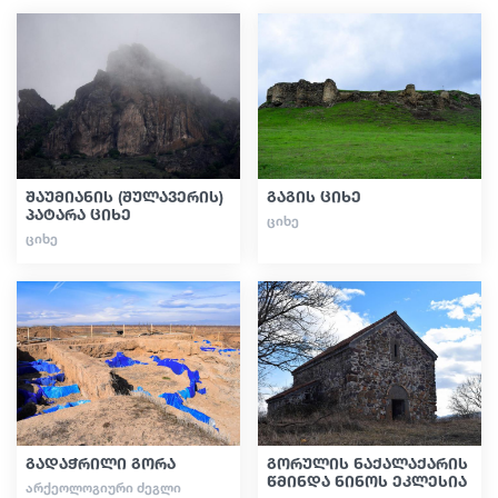
გიდები
სტატიები
შაუმიანის (შულავერის)
გაგის ციხე
ტრანსპორტი
პატარა ციხე
ᲪᲘᲮᲔ
ᲪᲘᲮᲔ
ივენთები
დაგეგმე მოგზაურობა
საქართველო
გადაჭრილი გორა
გორულის ნაქალაქარის
წმინდა ნინოს ეკლესია
ᲐᲠᲥᲔᲝᲚᲝᲒᲘᲣᲠᲘ ᲫᲔᲒᲚᲘ