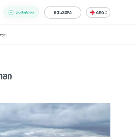
ᲓᲐᲛᲐᲢᲔᲑᲐ
შესვლა
GEO
ელო
თში