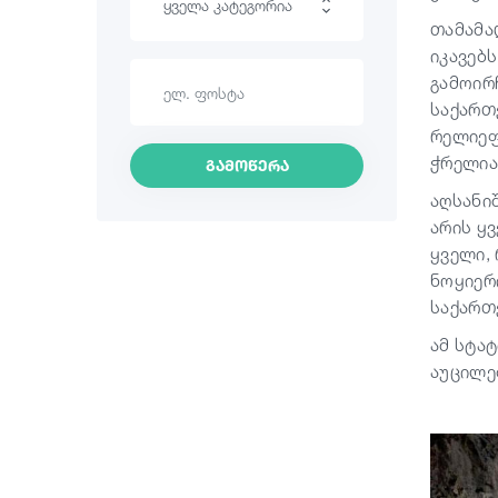
ყველა კატეგორია
თამამა
იკავებ
ლაშქრობა
გამოირ
საქართ
საინტერესო ადგილები
რელიეფ
ჭრელია
კულინარია
გამოწერა
აღსანი
ინფორმაცია
არის ყ
ყველი,
შოპინგი
ნოყიერ
საქართ
ვინტაჟური ბარები
ამ სტა
კულტურა
აუცილე
ისტორია
ექსტრემალური სპორტი