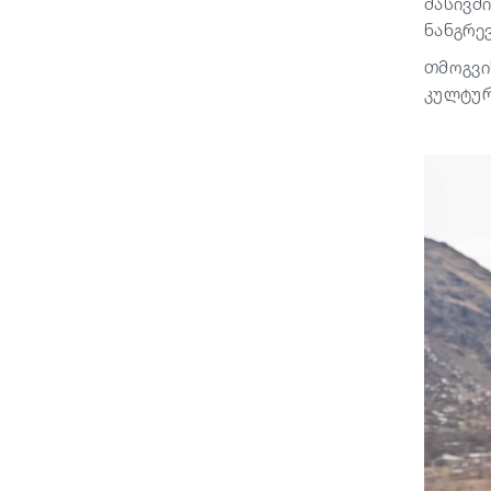
მასივშ
ნანგრე
თმოგვი
კულტურ