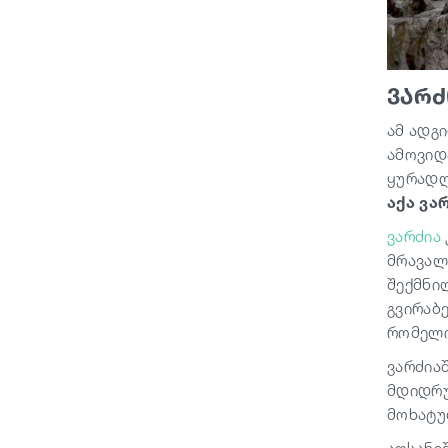
ვარძ
ამ ადგ
ამოვიდ
ყურადღ
აქა ვარ
ვარძია
მრავალ
შექმნილ
გვირაბ
რომელი
ვარძია
მდიდრუ
მოხატუ