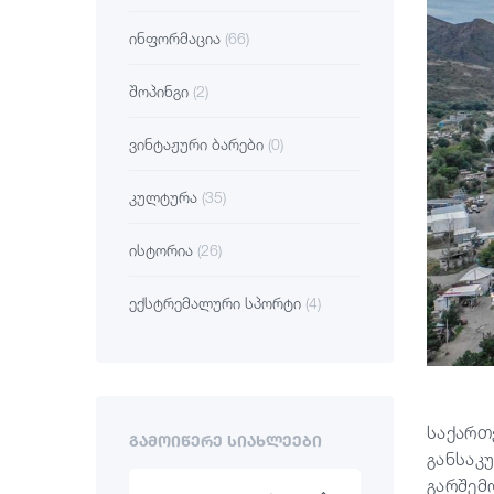
ინფორმაცია
(66)
შოპინგი
(2)
ვინტაჟური ბარები
(0)
კულტურა
(35)
ისტორია
(26)
ექსტრემალური სპორტი
(4)
საქართ
ᲒᲐᲛᲝᲘᲬᲔᲠᲔ ᲡᲘᲐᲮᲚᲔᲔᲑᲘ
განსაკ
გარშემ